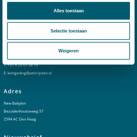
Alles toestaan
T:
+31 70 515 3000
E:
info@pelsrijcken.nl
Selectie toestaan
Linkedin
Weigeren
Spoed (Buiten kantoortijden)
T:
+31 6 20 01 08 16
E:
kortgeding@pelsrijcken.nl
Adres
New Babylon
Bezuidenhoutseweg 57
2594 AC Den Haag