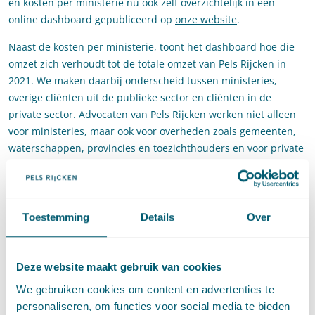
en kosten per ministerie nu ook zelf overzichtelijk in een
online dashboard gepubliceerd op
onze website
.
Naast de kosten per ministerie, toont het dashboard hoe die
omzet zich verhoudt tot de totale omzet van Pels Rijcken in
2021. We maken daarbij onderscheid tussen ministeries,
overige cliënten uit de publieke sector en cliënten in de
private sector. Advocaten van Pels Rijcken werken niet alleen
voor ministeries, maar ook voor overheden zoals gemeenten,
waterschappen, provincies en toezichthouders en voor private
partijen zoals (inter)nationale bedrijven, nutsbedrijven en
zorg- en onderwijsorganisaties.
Het laat zien dat Pels Rijcken zich heeft gespecialiseerd in de
Toestemming
Details
Over
advocatuurlijke bijstand aan de publieke sector, maar zich ook
goed thuis voelt in private sector. Ons werk voor het
bedrijfsleven biedt inzichten, die we ook inzetten bij de
Deze website maakt gebruik van cookies
advisering en ondersteuning in de publieke sector en vice
We gebruiken cookies om content en advertenties te
versa. Tegelijk is ook zichtbaar dat het werk voor private
personaliseren, om functies voor social media te bieden
partijen het kleinste deel van de omzet behelst. Dat komt