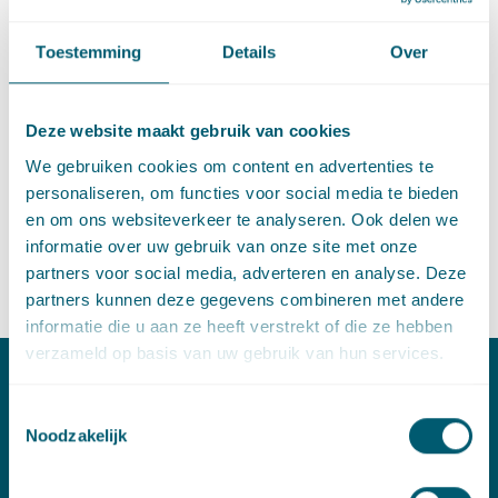
Pels Rijcken en ABC Capital hebben Stienstra Groep bijgestaan
bij de verkoop en levering van een vastgoedportefeuille in
Toestemming
Details
Over
Noord-Nederland aan Urban Interest Vastgoed.
De vastgoedportefeuille omvat circa 239 eengezinswoningen,
Deze website maakt gebruik van cookies
14 garages en verdere toebehoren verdeeld over de provincies
Groningen, Drenthe, Overijssel en Friesland. In december 2019
We gebruiken cookies om content en advertenties te
begeleidden Pels Rijcken en ABC Capital Stienstra Groep bij de
personaliseren, om functies voor social media te bieden
verkoop van een vastgoedportefeuille van soortgelijke omvang
en om ons websiteverkeer te analyseren. Ook delen we
in de provincie Zeeland aan Vastgoed Syndicering Nederland.
informatie over uw gebruik van onze site met onze
partners voor social media, adverteren en analyse. Deze
Jos Verburg adviseerde Stienstra Groep namens Pels Rijcken.
partners kunnen deze gegevens combineren met andere
informatie die u aan ze heeft verstrekt of die ze hebben
verzameld op basis van uw gebruik van hun services.
Contact
Toestemmingsselectie
Noodzakelijk
T:
+31 70 515 3000
E:
info@pelsrijcken.nl