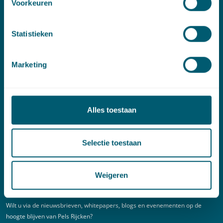
Voorkeuren
Linkedin
Statistieken
Spoed (Buiten kantoortijden)
Marketing
T:
+31 6 20 01 08 16
E:
kortgeding@pelsrijcken.nl
Adres
Alles toestaan
New Babylon
Selectie toestaan
Bezuidenhoutseweg 57
2594 AC Den Haag
Weigeren
Nieuwsbrief
Wilt u via de nieuwsbrieven, whitepapers, blogs en evenementen op de
hoogte blijven van Pels Rijcken?