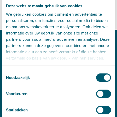
Knook geeft zijn visie in het artikel 'Steun van gemeenten aan
Deze website maakt gebruik van cookies
voetbalclubs mocht' dat vandaag in Trouw verscheen.
We gebruiken cookies om content en advertenties te
Lees
hier
het gehele artikel.
personaliseren, om functies voor social media te bieden
en om ons websiteverkeer te analyseren. Ook delen we
informatie over uw gebruik van onze site met onze
partners voor social media, adverteren en analyse. Deze
partners kunnen deze gegevens combineren met andere
Contact
informatie die u aan ze heeft verstrekt of die ze hebben
T:
+31 70 515 3000
verzameld op basis van uw gebruik van hun services.
E:
info@pelsrijcken.nl
Toestemmingsselectie
Linkedin
Noodzakelijk
Spoed (Buiten kantoortijden)
Voorkeuren
T:
+31 6 20 01 08 16
Statistieken
E:
kortgeding@pelsrijcken.nl