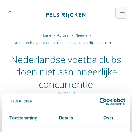
Home
›
Actueel
›
Nieuws
›
Nederlandse voetbalclubs doen niet aan oneerlijke concurrentie
Nederlandse voetbalclubs
doen niet aan oneerlijke
concurrentie
5 juli 2016
Volgens onderzoek van de Europese Commissie hebben
Nederlandse voetbalclubs zich niet schuldig gemaakt aan
Toestemming
Details
Over
oneerlijke concurrentie. Spaanse clubs daarentegen wel. Maar
is daarmee de kous af voor de Nederlandse clubs? Allard