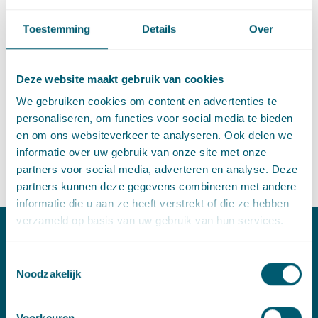
rights, waaronder de functie die zij in verband met het
opstellen van contracten hebben en in verband met
Toestemming
Details
Over
geschilbeslechting. Hij heeft benadrukt dat de huidige
contracten moeten worden verbeterd. Deze functioneren
thans niet goed, bijvoorbeeld in handelsketens. In verband
Deze website maakt gebruik van cookies
met geschilbeslechting is hij vooral ingegaan op door
We gebruiken cookies om content en advertenties te
bedrijven ontwikkelde klachtenmechanismen. Deze
personaliseren, om functies voor social media te bieden
functioneren nu vaak niet goed omdat de potentiele
en om ons websiteverkeer te analyseren. Ook delen we
gebruikers daar weinig vertrouwen in hebben. Het is
informatie over uw gebruik van onze site met onze
noodzakelijk deze gezamenlijk te ontwikkelen met deze
partners voor social media, adverteren en analyse. Deze
potentiele gebruikers.
partners kunnen deze gegevens combineren met andere
informatie die u aan ze heeft verstrekt of die ze hebben
verzameld op basis van uw gebruik van hun services.
Contact
Toestemmingsselectie
Noodzakelijk
T:
+31 70 515 3000
E:
info@pelsrijcken.nl
Voorkeuren