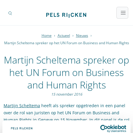
Home
›
Actueel
›
Nieuws
›
Martijn Scheltema spreker op het UN Forum on Business and Human Rights
Martijn Scheltema spreker op
het UN Forum on Business
and Human Rights
15 november 2016
Martijn Scheltema
heeft als spreker opgetreden in een panel
over de rol van juristen op het UN Forum on Business and
Human Rights in Geneve op 15 November. In dit panel is de rol
van juristen besproken in verband met business and human