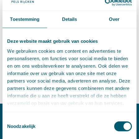
georganiseerd. Onderwerp van deze sessie waren de te
verwachten ontwikkelingen voor de rechterlijke macht (en
Toestemming
Details
Over
geschillenbeslechting in meer algemene zin) en de te
verwachten ontwikkelingen binnen de juridische
beroepsgroepen (met name de advocatuur en het notariaat).
Deze website maakt gebruik van cookies
In het kader van deze onderwerpen is bezien welke rol het
We gebruiken cookies om content en advertenties te
Ministerie van Veiligheid en Justitie daarin zou oeten spelen
personaliseren, om functies voor social media te bieden
en hoe de juridische beroepsgroepen daaraan zouden kunnen
en om ons websiteverkeer te analyseren. Ook delen we
bijdragen.
informatie over uw gebruik van onze site met onze
partners voor social media, adverteren en analyse. Deze
Wilt u meer informatie over de strategie dinersessie? Neemt u
partners kunnen deze gegevens combineren met andere
dan gerust contact op met
Martijn Scheltema
.
informatie die u aan ze heeft verstrekt of die ze hebben
verzameld op basis van uw gebruik van hun services.
Toestemmingsselectie
Contact
Noodzakelijk
T:
+31 70 515 3000