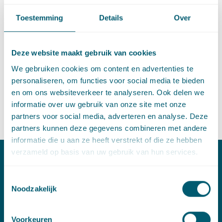
hoe overheden kunnen vaststellen of private regulering een
alternatief is in plaats van of naast publieke regulering en
Toestemming
Details
Over
welke combinaties werken. De conclusie is dat private
regulering zeker kansen en mogelijkheden biedt, maar dat ook
de nadelen niet uit het oog moeten worden verloren.
Deze website maakt gebruik van cookies
Daarnaast heeft hij met andere deelnemers een discussie
We gebruiken cookies om content en advertenties te
gehouden over de Urgenda uitspraak van de
personaliseren, om functies voor social media te bieden
Haagse Rechtbank.
en om ons websiteverkeer te analyseren. Ook delen we
Wilt u meer informatie? Neemt u dan gerust contact op
informatie over uw gebruik van onze site met onze
met
Martijn Scheltema
partners voor social media, adverteren en analyse. Deze
partners kunnen deze gegevens combineren met andere
informatie die u aan ze heeft verstrekt of die ze hebben
verzameld op basis van uw gebruik van hun services.
Contact
Toestemmingsselectie
Noodzakelijk
T:
+31 70 515 3000
E:
info@pelsrijcken.nl
Voorkeuren