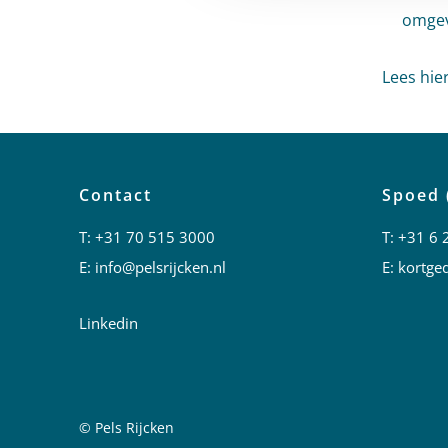
omgev
Lees hie
Contact
Spoed 
T:
+31 70 515 3000
T:
+31 6 
E:
info@pelsrijcken.nl
E:
kortged
Linkedin
© Pels Rijcken