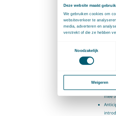
energi
Deze website maakt gebruik
Stel f
We gebruiken cookies om cont
websiteverkeer te analyseren
oplos
media, adverteren en analys
voorz
verstrekt of die ze hebben v
van, p
Toestemmingsselectie
Beden
Noodzakelijk
van r
verha
halen.
Werk 
Weigeren
omgevi
mee t
Antici
introd