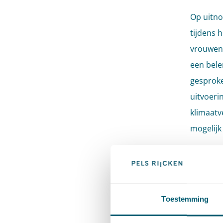
Op uitno
tijdens 
vrouwen 
een bele
gesproke
uitvoeri
klimaatv
mogelijk
In haar 
Nieuwe O
Toestemming
Maak 
andere