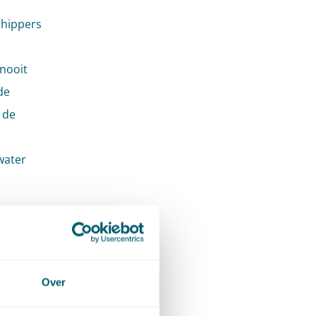
chippers
nooit
de
 de
water
van de
Over
oopt met
euwing,