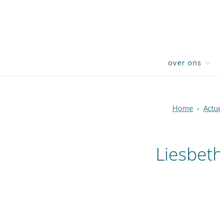
over ons
Home
›
Actu
Liesbet