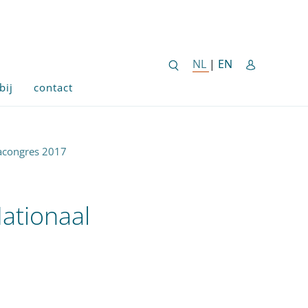
ENGLISH SITE 
NL
NEDERLANDSE SITE
|
EN
bij
contact
tacongres 2017
ationaal