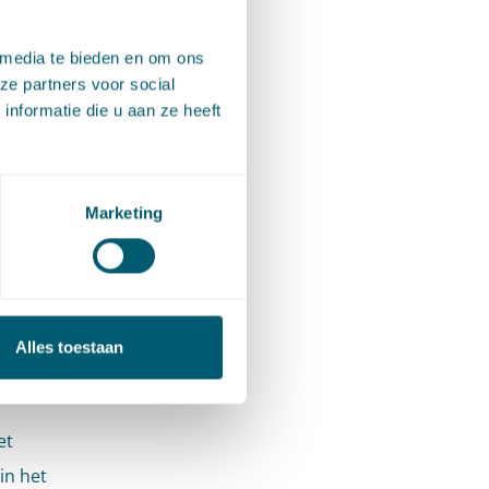
ieve
 media te bieden en om ons
ze partners voor social
 ook
nformatie die u aan ze heeft
maken
rgebruik
Marketing
en van
ok te
: door de
Alles toestaan
k iets
et
in het