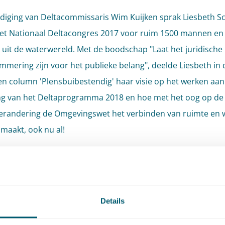
diging van Deltacommissaris Wim Kuijken sprak Liesbeth S
het Nationaal Deltacongres 2017 voor ruim 1500 mannen en
uit de waterwereld. Met de boodschap "Laat het juridische 
mmering zijn voor het publieke belang", deelde Liesbeth in 
n column 'Plensbuibestendig' haar visie op het werken aan
ng van het Deltaprogramma 2018 en hoe met het oog op de
erandering de Omgevingswet het verbinden van ruimte en 
 maakt, ook nu al!
column deelt Liesbeth hoe men nu met het gedachtengoed 
mgevingswet aan de slag kan:
Details
een Omgevingsvisie, met beleid dat klimaatadaptatie verkn
 opgaven in de fysieke leefomgeving, zoals stedelijke verni