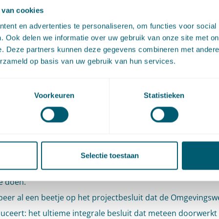
etransitie, bereikbaarheid.
 van cookies
lexibele omgevingsplannen vast, zodat de markt met innovat
ent en advertenties te personaliseren, om functies voor social
. Ook delen we informatie over uw gebruik van onze site met on
singen komt: niet alleen die nieuwe woonwijk, maar meteen
e. Deze partners kunnen deze gegevens combineren met andere i
ieningen die rekening houden met, of zelfs nuttig gebruik 
erzameld op basis van uw gebruik van hun services.
lensbuien en hittegolven.
k omgevingswaarden voor het omgaan met water, zoals he
Voorkeuren
Statistieken
egenwater, groene daken of een rem op het almaar toevoeg
rding. Stel een programma op om die omgevingswaarden o
aan die belangrijke pijler van de Omgevingswet: vertrouwen
Selectie toestaan
ng te laten participeren, initiatieven op te halen en daar oo
e doen.
peer al een beetje op het projectbesluit dat de Omgevingsw
uceert: het ultieme integrale besluit dat meteen doorwerkt 