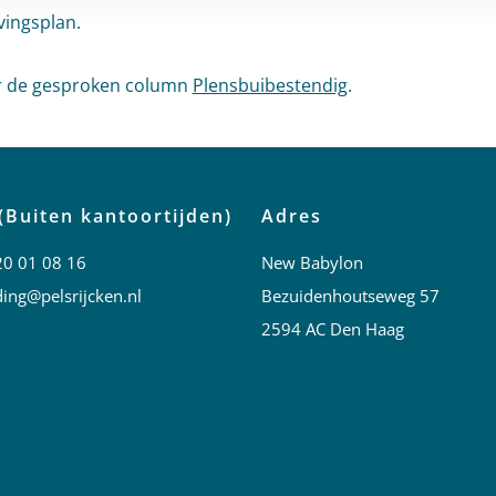
ingsplan.
r de gesproken column
Plensbuibestendig
.
(Buiten kantoortijden)
Adres
20 01 08 16
New Babylon
ing@pelsrijcken.nl
Bezuidenhoutseweg 57
2594 AC Den Haag