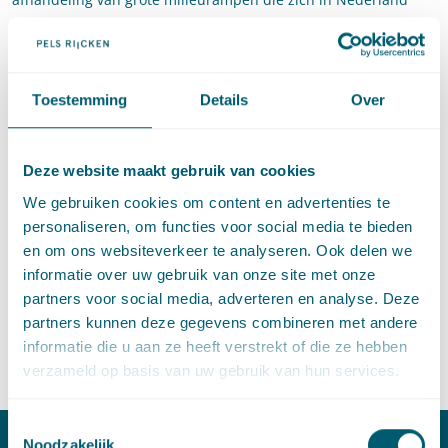
hebben voorgedaan. Daarnaast staat Katrien gemeenten,
provincies en rijksoverheden bij in
overheidsaansprakelijkheidsprocedures.
Toestemming
Details
Over
Katrien: “Ik vind het een enorme eer dat ik tot legal counsel
ben benoemd. Ik behandel veel complexe milieu- en
overheidsaansprakelijkheidszaken die zich bevinden op het
Deze website maakt gebruik van cookies
snijvlak van het civiele recht en het bestuursrecht. Een goede
We gebruiken cookies om content en advertenties te
samenwerking met cliënten, deskundigen en kantoorgenoten
personaliseren, om functies voor social media te bieden
die gespecialiseerd zijn op andere rechtsgebieden is daarbij
en om ons websiteverkeer te analyseren. Ook delen we
essentieel. Ik zie ernaar uit om daar vanuit mijn nieuwe rol
informatie over uw gebruik van onze site met onze
verder invulling aan te geven.”
partners voor social media, adverteren en analyse. Deze
partners kunnen deze gegevens combineren met andere
informatie die u aan ze heeft verstrekt of die ze hebben
Deel dit artikel via
LinkedIn
en
e-mail
verzameld op basis van uw gebruik van hun services.
Toestemmingsselectie
Noodzakelijk