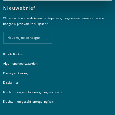
Nieuwsbrief
Wilt u via de nieuwsbrieven, whitepapers, blogs en evenementen op de
hoogte blijven van Pels Rijcken?
Houd mij op de hoogte
© Pels Rijcken
Juridische informatie
Algemene voorwaarden
Privacyverklaring
Disclaimer
Klachten- en geschillenregeling advocatuur
Klachten- en geschillenregeling Wki