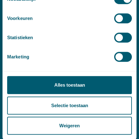
Contact
Voorkeuren
T:
+31 70 515 3000
E:
info@pelsrijcken.nl
Statistieken
Linkedin
Marketing
Spoed (Buiten kantoortijden)
T:
+31 6 20 01 08 16
E:
kortgeding@pelsrijcken.nl
Alles toestaan
Adres
Selectie toestaan
New Babylon
Bezuidenhoutseweg 57
Weigeren
2594 AC Den Haag