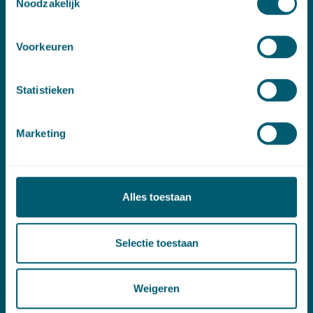
Noodzakelijk
Contact
Voorkeuren
T:
+31 70 515 3000
E:
info@pelsrijcken.nl
Statistieken
Linkedin
Marketing
Spoed (Buiten kantoortijden)
T:
+31 6 20 01 08 16
Alles toestaan
E:
kortgeding@pelsrijcken.nl
Adres
Selectie toestaan
New Babylon
Bezuidenhoutseweg 57
Weigeren
2594 AC Den Haag