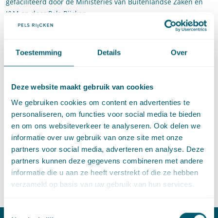
gefaciliteerd door de Ministeries van Buitenlandse Zaken en
I&M en door Pels Rijcken.
Hoewel in het verleden in International Investment
Agreements (BIT's) weinig rekening werd gehouden met het
Toestemming
Details
Over
milieu en mensenrechten en de bescherming van
investeerders voorop stond, bevatten steeds meer van deze
agreements bepalingen over milieu en mensenrechten.
Deze website maakt gebruik van cookies
Tijdens de conferentie werd onder meer ingegaan op de vraag
hoe deze bepalingen zich verhouden met nationaal recht,
We gebruiken cookies om content en advertenties te
of de procedure voor geschillenbeslechting
personaliseren, om functies voor social media te bieden
(investeringsarbitrages) niet zou moeten worden aangepast en
en om ons websiteverkeer te analyseren. Ook delen we
wat de rol van de EU is ten opzichte van haar lidstaten. Berend
informatie over uw gebruik van onze site met onze
Jan heeft op de eerste dag als referent opgetreden.
Martijn
partners voor social media, adverteren en analyse. Deze
heeft op de eerste dag een inleiding gehouden en twee
partners kunnen deze gegevens combineren met andere
sessies voorgezeten en heeft op de tweede dag een panel
informatie die u aan ze heeft verstrekt of die ze hebben
voorgezeten.
verzameld op basis van uw gebruik van hun services.
Toestemmingsselectie