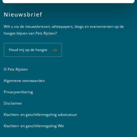
Nieuwsbrief
Wilt u via de nieuwsbrieven, whitepapers, blogs en evenementen op de
hoogte blijven van Pels Rijcken?
Houd mij op de hoogte
© Pels Rijcken
Juridische informatie
Algemene voorwaarden
Privacyverklaring
Disclaimer
Klachten- en geschillenregeling advocatuur
Klachten- en geschillenregeling Wki