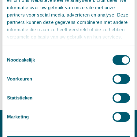
en om ons websiteverkeer te analyseren. Ook delen we
meer informatie over het Access to Justice Fonds vind je via
informatie over uw gebruik van onze site met onze
onderstaande knop.
partners voor social media, adverteren en analyse. Deze
partners kunnen deze gegevens combineren met andere
informatie die u aan ze heeft verstrekt of die ze hebben
ImpactFest
verzameld op basis van uw gebruik van hun services.
Op 7 november organiseert ImpactCity de 9e editie van
ImpactFest. ImpactFest is het jaarlijkse evenement van
Toestemmingsselectie
Noodzakelijk
ImpactCity Den Haag en is in 9 jaar tijd uitgegroeid tot een
internationaal “must-attend” evenement in de wereld van
impact. De financiële bijdrage uit het Access to Justice Fonds
Voorkeuren
wordt uitgereikt tijdens ImpactFest.
Statistieken
Marketing
Contact