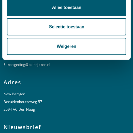
T:
+31 70 515 3000
Alles toestaan
E:
info@pelsrijcken.nl
Selectie toestaan
Linkedin
Spoed (Buiten kantoortijden)
Weigeren
T:
+31 6 20 01 08 16
E:
kortgeding@pelsrijcken.nl
Adres
New Babylon
Bezuidenhoutseweg 57
2594 AC Den Haag
Nieuwsbrief