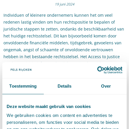
19 juni 2024
Individuen of kleinere ondernemers kunnen het om veel
redenen lastig vinden om hun rechtspositie te bepalen of
juridische stappen te zetten, ondanks de beschikbaarheid van
het huidige rechtsstelsel. Dit kan bijvoorbeeld komen door
onvoldoende financiële middelen, tijdsgebrek, gevoelens van
ongemak, angst of schaamte of onvoldoende vertrouwen
hebben in het bestaande rechtsstelsel. Het Access to Justice
Fonds, een initiatief van Pels Rijcken, stimuleert ideeën en
projecten die de toegang tot het recht bevorderen en stelt
hiervoor een financiële bijdrage van €20.000 beschikbaar.
Toestemming
Details
Over
Access to Justice voor Zuid-
Holland
Deze website maakt gebruik van cookies
Je kunt je inschrijven wanneer je gevestigd bent in Zuid-
We gebruiken cookies om content en advertenties te
Holland óf wanneer jouw project of activiteit de toegang tot het
personaliseren, om functies voor social media te bieden
recht in Zuid-Holland bevordert. Inschrijfmogelijkheden en