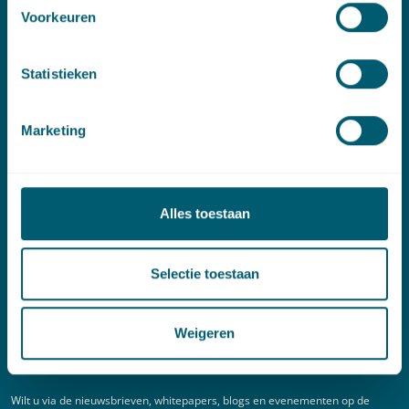
E:
info@pelsrijcken.nl
Voorkeuren
Linkedin
Statistieken
Spoed (Buiten kantoortijden)
Marketing
T:
+31 6 20 01 08 16
E:
kortgeding@pelsrijcken.nl
Alles toestaan
Adres
New Babylon
Selectie toestaan
Bezuidenhoutseweg 57
2594 AC Den Haag
Weigeren
Nieuwsbrief
Wilt u via de nieuwsbrieven, whitepapers, blogs en evenementen op de