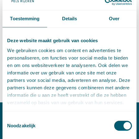
verschenen en gaat over de gevolgen van extramuralisatie
voor het vastgoed. In december is
deel I
gepubliceerd, in de
editie van deze maand staat
deel II
.
Toestemming
Details
Over
In dit deel worden de specifieke aspecten van de
verhuurderheffing bij extramuralisatie besproken en worden
Deze website maakt gebruik van cookies
de consequenties voor lopende huurovereenkomsten
toegelicht. Ook wordt aandacht besteed aan transformatie, dat
We gebruiken cookies om content en advertenties te
uitkomst kan bieden bij (dreigende) leegstand van het
personaliseren, om functies voor social media te bieden
zorgvastgoed. Na een korte uitstap richting de mogelijkheden
en om ons websiteverkeer te analyseren. Ook delen we
omtrent huisvesting voor mantelzorg, wordt afgesloten met
informatie over uw gebruik van onze site met onze
een korte beschouwing over de gevolgen van extramuralisatie
partners voor social media, adverteren en analyse. Deze
voor de financiering van zorgvastgoed.
partners kunnen deze gegevens combineren met andere
informatie die u aan ze heeft verstrekt of die ze hebben
verzameld op basis van uw gebruik van hun services.
Toestemmingsselectie
Contact
Noodzakelijk
T:
+31 70 515 3000