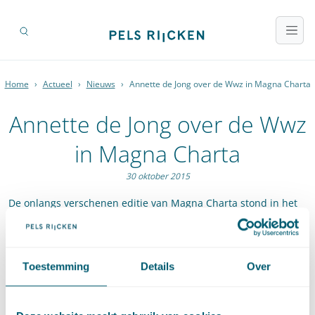
Home
›
Actueel
›
Nieuws
›
Annette de Jong over de Wwz in Magna Charta
Annette de Jong over de Wwz
in Magna Charta
30 oktober 2015
De onlangs verschenen editie van Magna Charta stond in het
teken van de Wet werk en zekerheid. Hiervoor werden zes
'First Ladies' geïnterviewd. Eén daarvan is Annette de Jong. In
het interview geeft zij antwoord op de vraag wat het grootste
Toestemming
Details
Over
voor- en nadeel voor zowel de werkgever als de werknemer is.
Ook gaat zij in op de vraag wat de beste verandering is in
vergelijking met de oude wet.