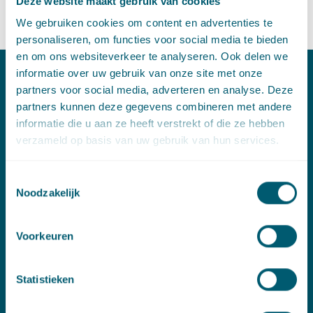
Deze website maakt gebruik van cookies
Benieuwd naar het interview? Klik dan
hier
.
We gebruiken cookies om content en advertenties te
personaliseren, om functies voor social media te bieden
en om ons websiteverkeer te analyseren. Ook delen we
informatie over uw gebruik van onze site met onze
partners voor social media, adverteren en analyse. Deze
Contact
partners kunnen deze gegevens combineren met andere
T:
+31 70 515 3000
informatie die u aan ze heeft verstrekt of die ze hebben
E:
info@pelsrijcken.nl
verzameld op basis van uw gebruik van hun services.
Linkedin
Toestemmingsselectie
Noodzakelijk
Spoed (Buiten kantoortijden)
Voorkeuren
T:
+31 6 20 01 08 16
E:
kortgeding@pelsrijcken.nl
Statistieken
Adres