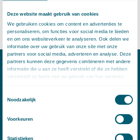
liggen. Deze veranderende wereld vraagt ook om een ander
Deze website maakt gebruik van cookies
soort advocaat.
We gebruiken cookies om content en advertenties te
Alain de Jonge, bestuursvoorzitter van Pels Rijcken, vertelt hier
personaliseren, om functies voor social media te bieden
meer over in een
artikel
in het FD.
en om ons websiteverkeer te analyseren. Ook delen we
informatie over uw gebruik van onze site met onze
partners voor social media, adverteren en analyse. Deze
partners kunnen deze gegevens combineren met andere
Contact
informatie die u aan ze heeft verstrekt of die ze hebben
verzameld op basis van uw gebruik van hun services.
T:
+31 70 515 3000
E:
info@pelsrijcken.nl
Toestemmingsselectie
Noodzakelijk
Linkedin
Voorkeuren
Spoed (Buiten kantoortijden)
T:
+31 6 20 01 08 16
Statistieken