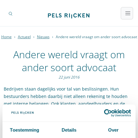
Home
›
Actueel
›
Nieuws
›
Andere wereld vraagt om ander soort advocaat
Andere wereld vraagt om
ander soort advocaat
22 juni 2016
Bedrijven staan dagelijks voor tal van beslissingen. Hun
bestuurders hebben daarbij niet alleen rekening te houden
met interne belangen. Ook klanten, aandeelhouders en de
maatschappij kijken steeds vaker kritisch mee.
Daarnaast is de invloed van politiek en media steeds vaker
Toestemming
Details
Over
merkbaar aanwezig. Processen worden transparanter en door
internet en social media komt informatie sneller op straat te