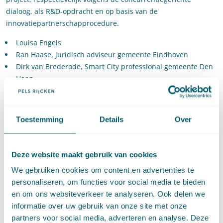
dialoog, als R&D-opdracht en op basis van de
innovatiepartnerschapprocedure.
Louisa Engels
Ran Haase, juridisch adviseur gemeente Eindhoven
Dirk van Brederode, Smart City professional gemeente Den
Haag
Anita Poort, directie Juridische Zaken gemeente Amsterdam
2) Sneller een Smart City met de
Toestemming
Details
Over
Eindhovense StarterK!t
De gemeente Eindhoven deelt haar kennis, ervaring en
Deze website maakt gebruik van cookies
software op het terrein van Smart City in de Smart City
We gebruiken cookies om content en advertenties te
StarterK!t. Tijdens deze workshop licht Eindhoven de StarterK!t
personaliseren, om functies voor social media te bieden
toe en wordt u uitgedaagd ook uw kennis en ervaring op het
en om ons websiteverkeer te analyseren. Ook delen we
gebied van Smart City te delen. Neem dus uw grootste Smart
informatie over uw gebruik van onze site met onze
City-uitdaging mee zodat we gezamenlijk de StarterK!t verder
partners voor social media, adverteren en analyse. Deze
kunnen ontwikkelen!