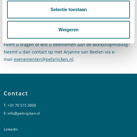
16.00 uur - Lessons learned uit de workshops
Selectie toestaan
16.30 uur - Juridische vragen in de praktijk
Weigeren
17.00 uur - Borrel
Heeft u vragen of wilt u deelnemen aan de workshopmiddag?
Neemt u dan contact op met Arjanne van Beelen via e-
mail
evenementen@pelsrijcken.nl
.
Contact
T:
+31 70 515 3000
E:
info@pelsrijcken.nl
Linkedin