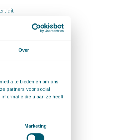
rt dit
tste
n
Over
 media te bieden en om ons
ze partners voor social
en
nformatie die u aan ze heeft
 van de
e
Marketing