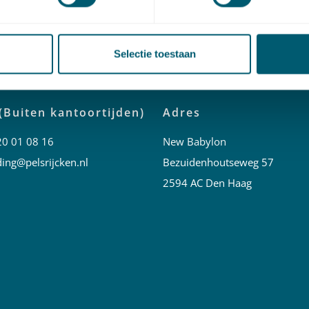
vragen over dit webinar? Neem dan contact op met
Arjanne
Selectie toestaan
(Buiten kantoortijden)
Adres
20 01 08 16
New Babylon
ing@pelsrijcken.nl
Bezuidenhoutseweg 57
2594 AC Den Haag