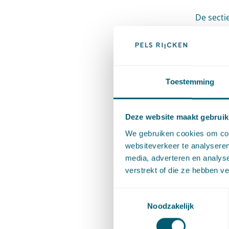
De secti
najaar t
overheid
ontwikke
gegeven
Toestemming
Dinsdag 
Deze website maakt gebruik
gegeven
We gebruiken cookies om cont
websiteverkeer te analyseren
Gerrit-J
media, adverteren en analys
verstrekt of die ze hebben v
gegevens
Autorite
Toestemmingsselectie
spraakma
Noodzakelijk