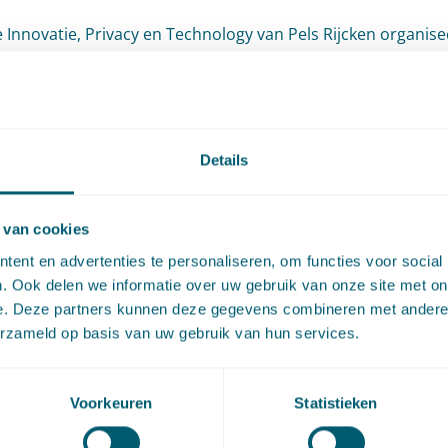
e Innovatie, Privacy en Technology van Pels Rijcken organisee
wee webinars, 12 oktober en 9 november, waarin zij
sjuristen en andere geïnteresseerden bijpraten over de laa
lingen op het gebied van technologie en recht en privacy- e
sbeschermingsrecht.
Details
9 november van 15.00 – 16.30 uur:
Actualiteiten privacy- en
 van cookies
sbeschermingsrecht
ent en advertenties te personaliseren, om functies voor social
. Ook delen we informatie over uw gebruik van onze site met on
an Zwenne en Tim Gillhaus bespreken actualiteiten privacy- 
e. Deze partners kunnen deze gegevens combineren met andere i
erzameld op basis van uw gebruik van hun services.
beschermingsrecht, zoals onder andere de aanbevelingen
it persoonsgegevens (AP) over smart cities en enkele recent
kende gerechtelijke uitspraken.
Voorkeuren
Statistieken