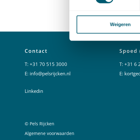
Heeft u 
Beelen
.
Weigeren
Contact
Spoed 
T:
+31 70 515 3000
T:
+31 6 
E:
info@pelsrijcken.nl
E:
kortged
Linkedin
© Pels Rijcken
Juridische informatie
Algemene voorwaarden