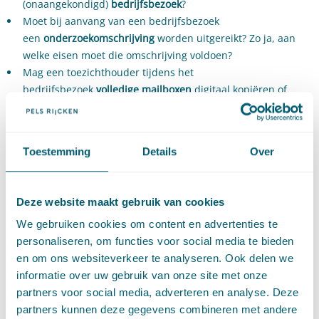
(onaangekondigd)
bedrijfsbezoek
?
Moet bij aanvang van een bedrijfsbezoek
een
onderzoekomschrijving
worden uitgereikt? Zo ja, aan
welke eisen moet die omschrijving voldoen?
Mag een toezichthouder tijdens het
bedrijfsbezoek
volledige mailboxen
digitaal kopiëren of
dient een selectie te worden gemaakt?
Is het geautomatiseerd doorzoeken van veiliggestelde
(digitale) gegevens met behulp van
zoektermen
- en ten
Toestemming
Details
Over
kantore van de toezichthouder - toegestaan? En zo ja, welke
waarborgen dienen daarbij in acht te worden genomen?
Zijn
beleidsregels
nodig om de algemene
Deze website maakt gebruik van cookies
toezichtsbevoegdheden van titel 5.2 Awb "Europa-proof"
We gebruiken cookies om content en advertenties te
toe te passen?
personaliseren, om functies voor social media te bieden
Stelt de
AVG
grenzen aan de toepassing van
en om ons websiteverkeer te analyseren. Ook delen we
toezichtsbevoegdheden?
informatie over uw gebruik van onze site met onze
Het arrest vraagt om een analyse en een nadere
partners voor social media, adverteren en analyse. Deze
gedachtenwisseling met alle toezichthouders over de
partners kunnen deze gegevens combineren met andere