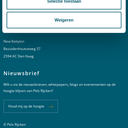
Selectie toestaan
T:
+31 6 20 01 08 16
E:
kortgeding@pelsrijcken.nl
Weigeren
Adres
New Babylon
Bezuidenhoutseweg 57
2594 AC Den Haag
Nieuwsbrief
Wilt u via de nieuwsbrieven, whitepapers, blogs en evenementen op de
hoogte blijven van Pels Rijcken?
Houd mij op de hoogte
© Pels Rijcken