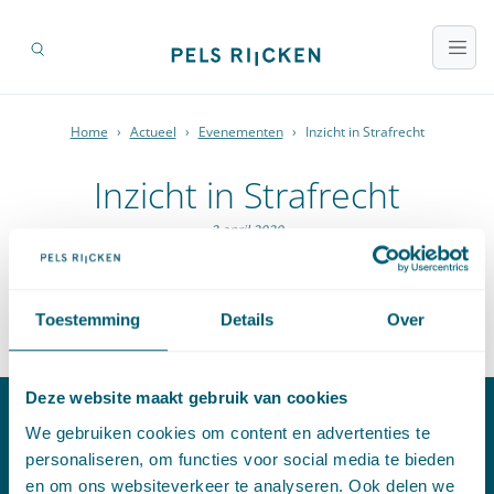
Home
›
Actueel
›
Evenementen
›
Inzicht in Strafrecht
Inzicht in Strafrecht
2 april 2020
Gezien de recente ontwikkelingen rondom het Coronavirus
heeft ons kantoor besloten evenementen voorlopig uit te
Toestemming
Details
Over
stellen. Inzicht in Strafrecht op 2 april 2020 gaat dus niet door.
Deze website maakt gebruik van cookies
We gebruiken cookies om content en advertenties te
Contact
personaliseren, om functies voor social media te bieden
en om ons websiteverkeer te analyseren. Ook delen we
T:
+31 70 515 3000