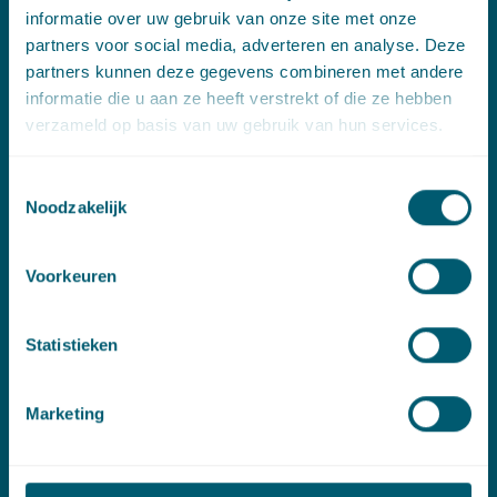
informatie over uw gebruik van onze site met onze
E:
info@pelsrijcken.nl
partners voor social media, adverteren en analyse. Deze
partners kunnen deze gegevens combineren met andere
Linkedin
informatie die u aan ze heeft verstrekt of die ze hebben
verzameld op basis van uw gebruik van hun services.
Spoed (Buiten kantoortijden)
Toestemmingsselectie
T:
+31 6 20 01 08 16
Noodzakelijk
E:
kortgeding@pelsrijcken.nl
Voorkeuren
Adres
New Babylon
Statistieken
Bezuidenhoutseweg 57
2594 AC Den Haag
Marketing
Nieuwsbrief