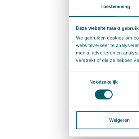
Toestemming
16.00 - 1
Deze website maakt gebruik
We gebruiken cookies om cont
websiteverkeer te analyseren
Worksh
media, adverteren en analys
verstrekt of die ze hebben v
Het b
Toestemmingsselectie
straf
Noodzakelijk
Het n
veran
Weigeren
Media,
Biere