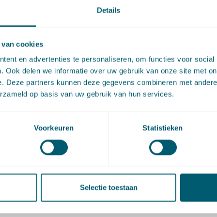
Details
8.00 uur Afsluiting en borrel
 van cookies
ent en advertenties te personaliseren, om functies voor social
. Ook delen we informatie over uw gebruik van onze site met on
ops
e. Deze partners kunnen deze gegevens combineren met andere i
erzameld op basis van uw gebruik van hun services.
eroep op mensenrechten in de praktijk van het internationa
recht
André ten Broeke
Voorkeuren
Statistieken
ieuwe Wetboek van Strafvordering: update belangrijkste inh
deringen en de implementatie
Marianne Hirsch Ballin, Mon
Selectie toestaan
 uitingsvrijheid en het strafrecht
Gijsbrecht Nieuwland, Jord
ns