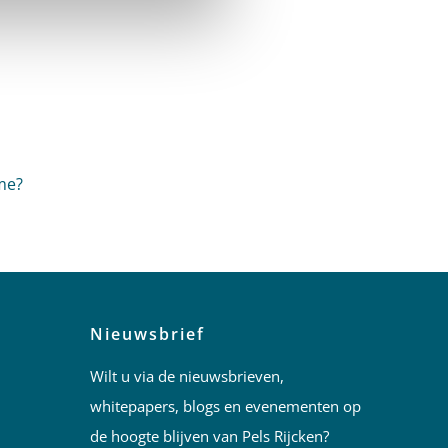
me?
Nieuwsbrief
Wilt u via de nieuwsbrieven,
whitepapers, blogs en evenementen op
de hoogte blijven van Pels Rijcken?