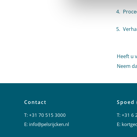
Proce
Verha
Heeft u 
Neem da
Contact
Spoed 
T:
+31 70 515 3000
T:
+31 6 
E:
info@pelsrijcken.nl
E:
kortged