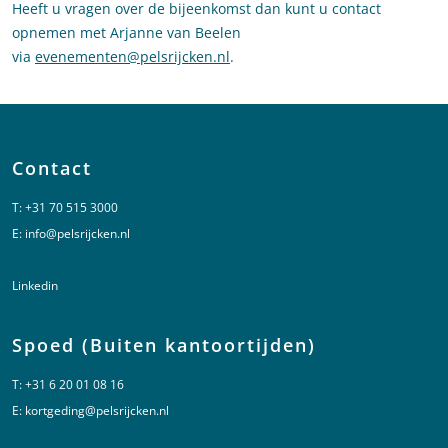
Heeft u vragen over de bijeenkomst dan kunt u contact
opnemen met Arjanne van Beelen
via
evenementen@pelsrijcken.nl
.
Contact
T:
+31 70 515 3000
E:
info@pelsrijcken.nl
Linkedin
Spoed (Buiten kantoortijden)
T:
+31 6 20 01 08 16
E:
kortgeding@pelsrijcken.nl