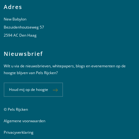
Adres
New Babylon
Bezuidenhoutseweg 57
2594 AC Den Haag
Nieuwsbrief
Wilt u via de nieuwsbrieven, whitepapers, blogs en evenementen op de
hoogte blijven van Pels Rijcken?
Houd mij op de hoogte
© Pels Rijcken
Juridische informatie
Algemene voorwaarden
Privacyverklaring