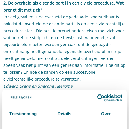
2. De overheid als eisende partij in een civiele procedure. Wat
brengt dit met zich?
In veel gevallen is de overheid de gedaagde. Voorstelbaar is
ook dat de overheid de eisende partij is en een civielrechtelijke
procedure start. Die positie brengt andere eisen met zich voor
wat betreft de stelplicht en de bewijslast. Aannemelijk zal
bijvoorbeeld moeten worden gemaakt dat de gedaagde
onrechtmatig heeft gehandeld jegens de overheid of in strijd
heeft gehandeld met contractuele verplichtingen. Verder
speelt vaak het punt van een gebrek aan informatie. Hoe dit op
te lossen? En hoe de kansen op een succesvolle
civielrechtelijke procedure te vergroten?
Edward Brans en Sharona Heeroma
3. Contracteren met de overheid: contractsvrijheid vs
gelijkheids/transparantiebeginsel
Contractsvrijheid houdt in de vrijheid om te contracteren
Toestemming
Details
Over
waarover en met wie men wil. Hoeveel contractsvrijheid heeft
de overheid echter nog, ook in situaties die niet door het