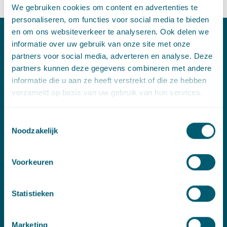
We gebruiken cookies om content en advertenties te
personaliseren, om functies voor social media te bieden
en om ons websiteverkeer te analyseren. Ook delen we
informatie over uw gebruik van onze site met onze
Contact
partners voor social media, adverteren en analyse. Deze
partners kunnen deze gegevens combineren met andere
T:
+31 70 515 3000
informatie die u aan ze heeft verstrekt of die ze hebben
E:
info@pelsrijcken.nl
verzameld op basis van uw gebruik van hun services.
Linkedin
Toestemmingsselectie
Noodzakelijk
Spoed (Buiten kantoortijden)
T:
+31 6 20 01 08 16
Voorkeuren
E:
kortgeding@pelsrijcken.nl
Statistieken
Adres
New Babylon
Marketing