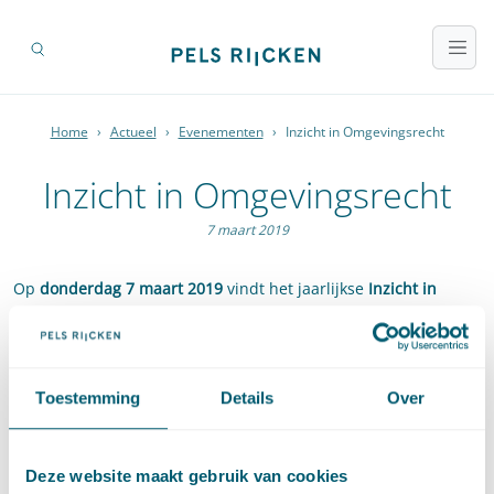
Home
›
Actueel
›
Evenementen
›
Inzicht in Omgevingsrecht
Inzicht in Omgevingsrecht
7 maart 2019
Op
donderdag 7 maart 2019
vindt het jaarlijkse
Inzicht in
Omgevingsrecht
plaats. Door middel van workshops en een
plenaire lezing wordt u in één middag op de hoogte gesteld
van alle laatste en belangrijke ontwikkelingen binnen het
omgevingsrecht.
Toestemming
Details
Over
Binnenkort vindt u hier meer informatie over het programma.
Deze website maakt gebruik van cookies