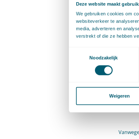
Deze website maakt gebruik
We gebruiken cookies om cont
websiteverkeer te analyseren
media, adverteren en analys
verstrekt of die ze hebben v
De inte
Toestemmingsselectie
spannin
Noodzakelijk
vanzelf
begrijp
bedoeli
Weigeren
daarvan
inwoner
Vanwege 