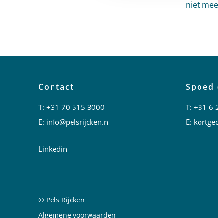
niet mee
Contact
Spoed 
T:
+31 70 515 3000
T:
+31 6 
E:
info@pelsrijcken.nl
E:
kortged
Linkedin
© Pels Rijcken
Juridische informatie
Algemene voorwaarden