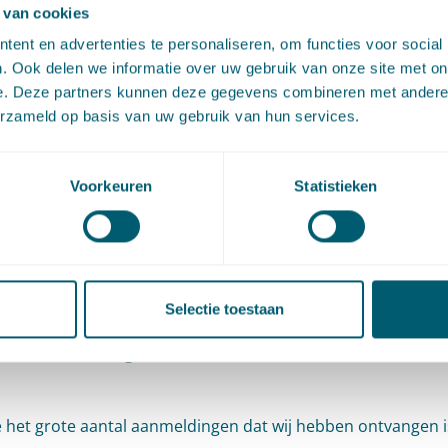
Den Haag
 van cookies
ent en advertenties te personaliseren, om functies voor social
13 april 2026
. Ook delen we informatie over uw gebruik van onze site met on
e. Deze partners kunnen deze gegevens combineren met andere i
erzameld op basis van uw gebruik van hun services.
rnationale rechtsorde is actueler dan ooit. Geopolitie
gen maken duidelijk dat onze democratische rechtsst
Voorkeuren
Statistieken
sprekend is. Vanuit het thema ‘de geschiedenis leren
en’ gaan diverse sprekers op zoek naar de oorspronkel
ng achter de internationale rechtsorde en de relevant
Selectie toestaan
 in de huidige tijd. Wat betekent deze rechtsorde voo
s van Den Haag, de stad van vrede en recht?
het grote aantal aanmeldingen dat wij hebben ontvangen i