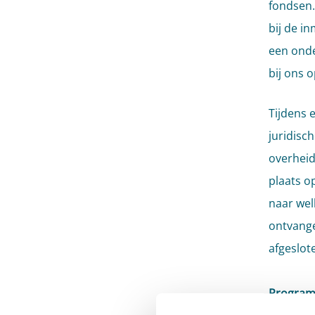
fondsen.
bij de i
een onde
bij ons 
Tijdens e
juridisc
overheid
plaats o
naar wel
ontvange
afgeslot
Progra