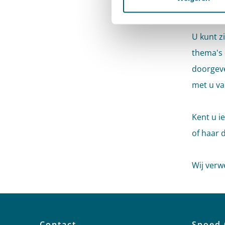
Aanmel
U kunt z
thema's 
doorgeve
met u va
Kent u i
of haar 
Wij verw
Contact
Spoed 