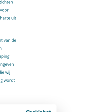
zichten
 voor
harte uit
ht van de
n
eping
aangeven
ie wij
ag wordt