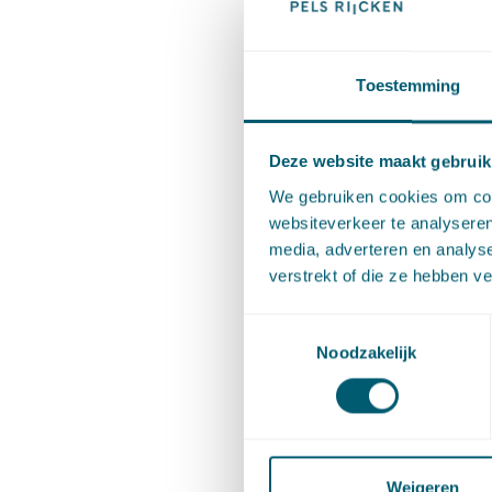
13.30 uu
Toestemming
14.00 uu
Verhage 
Deze website maakt gebruik
14.50 uu
We gebruiken cookies om cont
websiteverkeer te analyseren
15.00 uu
media, adverteren en analys
verstrekt of die ze hebben v
15.45 uu
Toestemmingsselectie
Noodzakelijk
16.00 uu
16.45 uu
Weigeren