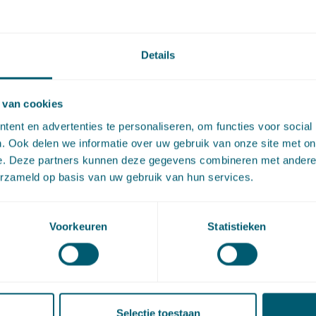
r Ontvangst
Details
r Presentatie Juridische Totaalscan
door Sandra van Heuke
en Steven van Dijk
 van cookies
r Pauze
ent en advertenties te personaliseren, om functies voor social
. Ook delen we informatie over uw gebruik van onze site met on
r Workshops (ronde 1)
e. Deze partners kunnen deze gegevens combineren met andere i
erzameld op basis van uw gebruik van hun services.
r Pauze
Voorkeuren
Statistieken
r Workshops (ronde 2)
r Borrel
Selectie toestaan