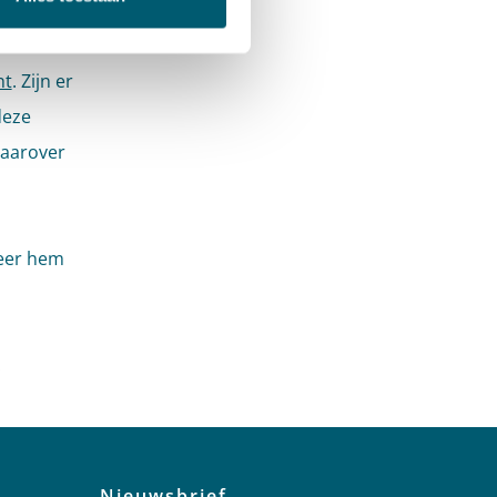
nt
. Zijn er
deze
daarover
deer hem
!
Nieuwsbrief