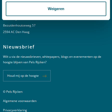
Adres
Weigeren
New Babylon
Bezuidenhoutseweg 57
2594 AC Den Haag
Nieuwsbrief
Wilt u via de nieuwsbrieven, whitepapers, blogs en evenementen op de
hoogte blijven van Pels Rijcken?
Houd mij op de hoogte
© Pels Rijcken
Juridische informatie
Algemene voorwaarden
Privacyverklaring