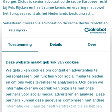
Georges Dictus is senior advocaat op de sectie Europees recht
bij Pels Rijcken en heeft ruime kennis en ervaring met zowel
het Europees recht als het Nederlands bestuursrecht.
Sebastiaan Cnossen is advocaat op de sectie Bestuursrecht en
in de praktijkgroep EU en mededinging bij Pels Rijcken.
Sebastiaan houdt zich bezig met uiteenlopende aspecten van
het Europees recht, in het bijzonder staatssteun – en
Toestemming
Details
Over
mededingingsrecht.
Sanne Jonkheer is advocaat op de sectie Europees recht bij
Deze website maakt gebruik van cookies
Pels Rijcken en is gespecialiseerd in het mededingings –en
staatssteunrecht en staat vooral centrale en decentrale
We gebruiken cookies om content en advertenties te
overheden bij.
personaliseren, om functies voor social media te bieden
en om ons websiteverkeer te analyseren. Ook delen we
Datum:
donderdag 12 oktober
informatie over uw gebruik van onze site met onze
partners voor social media, adverteren en analyse. Deze
Tijd:
16.00 uur tot 18.10 uur
partners kunnen deze gegevens combineren met andere
Docenten:
Georges Dictus, Sebastiaan Cnossen en Sanne
informatie die u aan ze heeft verstrekt of die ze hebben
Jonkheer