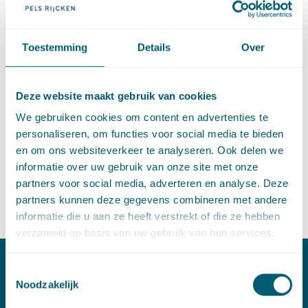
Het eerste deel van de middag bestaat uit een paneldiscussie
tussen een drietal experts (prof. mr. A. Hammerstein als
voorzitter van de Expertgroep Modernisering bewijsrecht, mr.
Toestemming
Details
Over
J.W.M. Tromp, senior-raadsheer Hof Amsterdam en mr. K.
Teuben, advocaat-partner bij Pels Rijcken) onder leiding van
prof. mr. M.W. Scheltema (advocaat-partner bij Pels Rijcken).
Deze website maakt gebruik van cookies
Het tweede deel van de middag is ingeruimd voor discussie
We gebruiken cookies om content en advertenties te
tussen het panel en de deelnemers.
personaliseren, om functies voor social media te bieden
De middag begint om 12.30 uur en zal rond 16.30 uur worden
en om ons websiteverkeer te analyseren. Ook delen we
afgesloten met een borrel.
informatie over uw gebruik van onze site met onze
partners voor social media, adverteren en analyse. Deze
Heeft u vragen met betrekking tot de studiemiddag? Neem dan
partners kunnen deze gegevens combineren met andere
contact op met
Arjanne van Beelen
.
informatie die u aan ze heeft verstrekt of die ze hebben
verzameld op basis van uw gebruik van hun services.
Toestemmingsselectie
Contact
Noodzakelijk