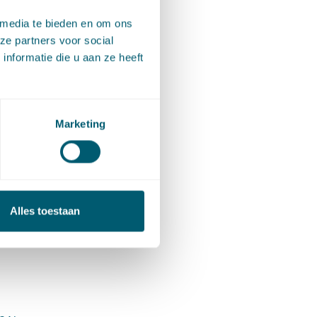
 media te bieden en om ons
 en op
ze partners voor social
de
nformatie die u aan ze heeft
asseren
rre
Marketing
 en
liminatie
Alles toestaan
s er