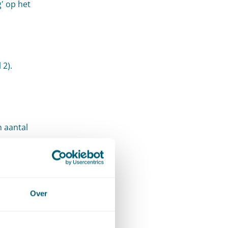
' op het
 2).
 aantal
nnen
en een
gewezen
e zijn
Over