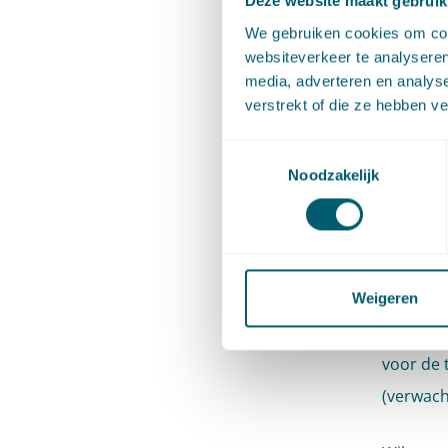
Deze website maakt gebruik
Derdebe
We gebruiken cookies om cont
Wie kunn
websiteverkeer te analyseren
welke sc
media, adverteren en analys
verstrekt of die ze hebben v
positie 
de revue
Toestemmingsselectie
Noodzakelijk
Jansens 
Eliminat
Aan de h
Jelmer P
Weigeren
van (waa
voor de 
(verwach