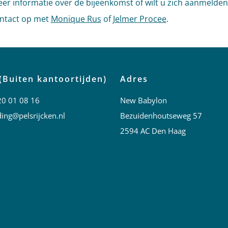
eer informatie over de bijeenkomst of wilt u zich aanmelde
ntact op met
Monique Rus
of
Jelmer Procee
.
(Buiten kantoortijden)
Adres
20 01 08 16
New Babylon
ing@pelsrijcken.nl
Bezuidenhoutseweg 57
2594 AC Den Haag