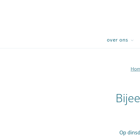
over ons
Ho
Bije
Op dinsd