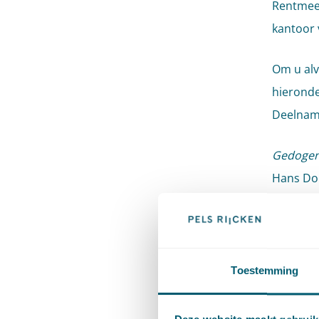
Rentmees
kantoor 
Om u alv
hieronde
Deelname
Gedogen
Hans Do
stelling
spelen b
gedoogpl
instrume
Toestemming
voor de 