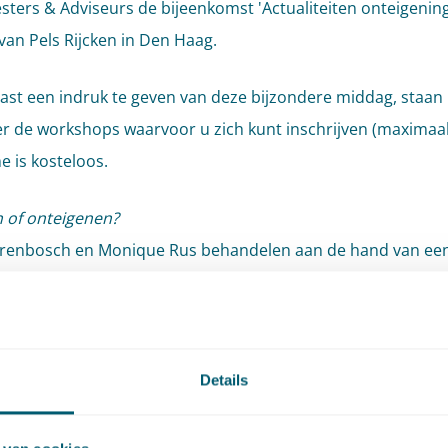
ters & Adviseurs de bijeenkomst 'Actualiteiten onteigening
van Pels Rijcken in Den Haag.
ast een indruk te geven van deze bijzondere middag, staan
r de workshops waarvoor u zich kunt inschrijven (maximaal
 is kosteloos.
 of onteigenen?
renbosch en Monique Rus behandelen aan de hand van een
en en recente jurisprudentie welke overwegingen een rol ku
ij de vraag of bij de aanleg of wijziging van waterstaatswerk
icht kan worden opgelegd dan wel of onteigening het aan
nt is. Ook wordt gekeken wat de consequenties van die keuz
Details
schadeloosstelling.