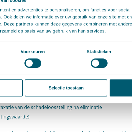
 van cookies
langhebbenden in het onteigeningsrecht
ent en advertenties te personaliseren, om functies voor social
en er derdebelanghebbenden zijn in het onteigeningsrecht
. Ook delen we informatie over uw gebruik van onze site met on
hadevergoeding kunnen zij aanspraak maken? Onder meer 
e. Deze partners kunnen deze gegevens combineren met andere i
erzameld op basis van uw gebruik van hun services.
van de hypotheekhouder en het leerstuk 'vereenzelviging' p
 bij deze interessante workshop, die wordt gegeven door Ju
Voorkeuren
Statistieken
van Gellicum en Ruben Wiegerink.
ie van bestemmingen: de stand van zaken
and van een fictieve casus behandelen Albert van Gellicum
rocee
vanuit hun expertise recente jurisprudentie over de e
Selectie toestaan
rdevermeerderende) bestemmingen. Bijzondere aandacht i
taxatie van de schadeloosstelling na eliminatie
tingswaarde).