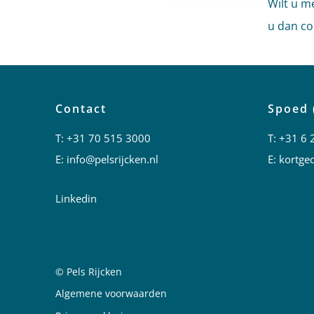
Wilt u m
u dan co
Contact
Spoed 
T:
+31 70 515 3000
T:
+31 6 
E:
info@pelsrijcken.nl
E:
kortged
Linkedin
© Pels Rijcken
Juridische informatie
Algemene voorwaarden