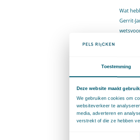
Wat hebb
Gerrit-J
wetsvoo
Autorite
inzage- 
Toestemming
Gerrit-J
and tech
gegevens
Deze website maakt gebruik
informat
We gebruiken cookies om cont
websiteverkeer te analyseren
media, adverteren en analys
Datum: 
verstrekt of die ze hebben v
Tijd: 16.
Toestemmingsselectie