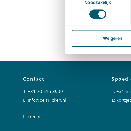
Noodzakelijk
Docent: 
PO/PE-pu
Weigeren
Aanmel
Contact
Spoed 
T:
+31 70 515 3000
T:
+31 6 
E:
info@pelsrijcken.nl
E:
kortged
Linkedin