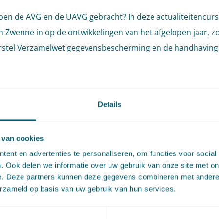
en de AVG en de UAVG gebracht? In deze actualiteitencurs
an Zwenne in op de ontwikkelingen van het afgelopen jaar, zo
rstel Verzamelwet gegevensbescherming en de handhaving
it persoonsgegevens, uitspraken van nationale rechters ove
en verbeteringsrecht.
Details
an Zwenne is advocaat en partner op de sectie Innovation, pr
nology bij Pels Rijcken en expert op het gebied van privacy-
beschermingsrecht. Hij is tevens hoogleraar recht en
 van cookies
iemaatschappij aan de Universiteit Leiden.
ent en advertenties te personaliseren, om functies voor social
. Ook delen we informatie over uw gebruik van onze site met on
e. Deze partners kunnen deze gegevens combineren met andere i
dinsdag 28 september 2021
erzameld op basis van uw gebruik van hun services.
00 uur tot 18.10 uur