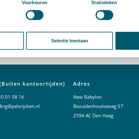
Voorkeuren
Statistieken
Gerrit-Jan Zwenne
nten: 2
Selectie toestaan
den
(Buiten kantoortijden)
Adres
20 01 08 16
New Babylon
ing@pelsrijcken.nl
Bezuidenhoutseweg 57
2594 AC Den Haag