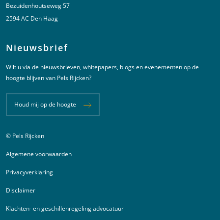
Bezuidenhoutseweg 57
2594 AC Den Haag
Nieuwsbrief
Wilt u via de nieuwsbrieven, whitepapers, blogs en evenementen op de
hoogte blijven van Pels Rijcken?
Houd mij op de hoogte
© Pels Rijcken
Juridische informatie
Algemene voorwaarden
Privacyverklaring
Disclaimer
Klachten- en geschillenregeling advocatuur