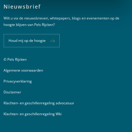
Nieuwsbrief
Wilt u via de nieuwsbrieven, whitepapers, blogs en evenementen op de
hoogte blijven van Pels Rijcken?
Houd mij op de hoogte
© Pels Rijcken
Juridische informatie
Algemene voorwaarden
Privacyverklaring
Disclaimer
Klachten- en geschillenregeling advocatuur
Klachten- en geschillenregeling Wki