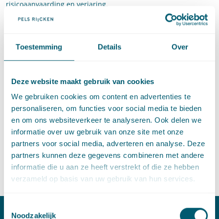
risicoaanvaarding en verjaring.
Vanzelfsprekend is er volop ruimte voor het stellen van vragen.
Jelmer Procee is advocaat en partner op de sectie Ruimte en
Toestemming
Details
Over
milieu bij Pels Rijcken. Jelmer is gespecialiseerd in het
(bestuursrechtelijke) schadevergoedingsrecht, waaronder
nadeelcompensatie, grondexploitatie en onteigening.
Deze website maakt gebruik van cookies
Datum: donderdag 17 november 2022
We gebruiken cookies om content en advertenties te
personaliseren, om functies voor social media te bieden
Tijd: 16.00 uur tot 18.10 uur
en om ons websiteverkeer te analyseren. Ook delen we
informatie over uw gebruik van onze site met onze
Docent: Jelmer Procee
partners voor social media, adverteren en analyse. Deze
PO punten: 2
partners kunnen deze gegevens combineren met andere
informatie die u aan ze heeft verstrekt of die ze hebben
Aanmelden
verzameld op basis van uw gebruik van hun services.
Toestemmingsselectie
Noodzakelijk