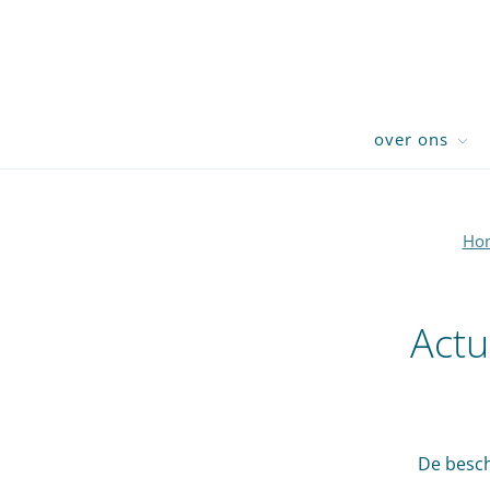
over ons
Ho
Actu
De besch