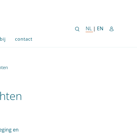
ENGLISH SITE 
NL
NEDERLANDSE SITE
|
EN
bij
contact
hten
chten
eging en