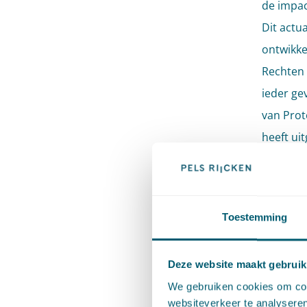
de impac
Dit actua
ontwikke
Rechten 
ieder ge
van Prot
heeft ui
kleine s
in dit a
technolo
Toestemming
Europese
algoritm
Deze website maakt gebruik
wordt oo
We gebruiken cookies om cont
EHRM als
websiteverkeer te analyseren