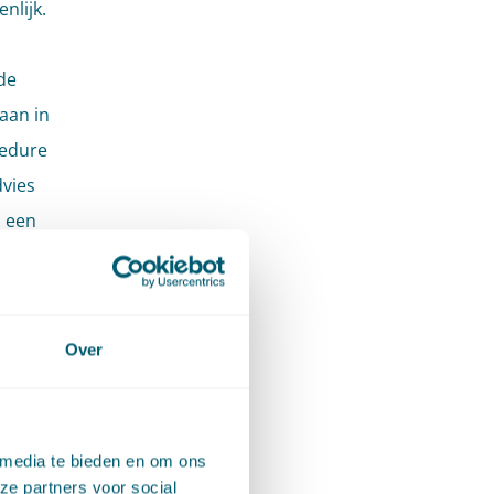
nlijk.
de
aan in
cedure
vies
s een
t wordt
n. Welke
Over
 van
tor? Er
l het
 media te bieden en om ons
ing en
ze partners voor social