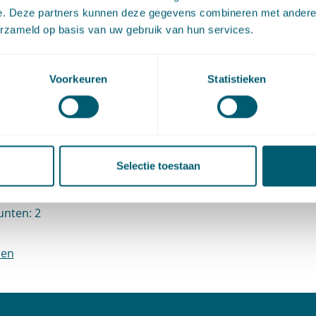
an grondrechten in nieuwe technologische contexten.
e. Deze partners kunnen deze gegevens combineren met andere i
erzameld op basis van uw gebruik van hun services.
ormatie
Voorkeuren
Statistieken
donderdag 27 augustus 2020
00 uur tot 18.10 uur
Selectie toestaan
: Stefan Kulk en Antoine Buyse
nten: 2
den