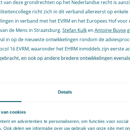
t van deze grondrechten op het Nederlandse recht is aanzie
liteitencollege richt zich in dit verband allereerst op enkele
lingen in verband met het EVRM en het Europees Hof voor 
van de Mens in Straatsburg.
Stefan Kulk
en
Antoine Buyse
g
val in op de nieuwste ontwikkelingen rondom de adviespro
ocol 16 EVRM, waaronder het EHRM inmiddels zijn eerste ad
tgebracht, en ook op andere bredere ontwikkelingen evenal
electie uit recente richtinggevende jurisprudentie. Daarnaas
ctualiteitencollege aandacht geschonken aan de impact van
gische ontwikkelingen op de bescherming van grondrechte
Details
 grondrechten worden bijvoorbeeld geraakt door de inzet
en en kunstmatige intelligentie in de publieke en private sec
 van cookies
k ingegaan op ontwikkelingen in de jurisprudentie van zowe
ent en advertenties te personaliseren, om functies voor social
 het Hof van Justitie van de Europese Unie over de toepass
. Ook delen we informatie over uw gebruik van onze site met on