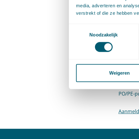
uitleg v
media, adverteren en analys
verstrekt of die ze hebben v
Inf
Toestemmingsselectie
Noodzakelijk
Datum: 
Tijd: 16.
Weigeren
Docenten
PO/PE-pu
Aanmel