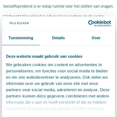
Vanzelfsprekend is er volop ruimte voor het stellen van vragen.
Gijsbrecht Nieuwland is advocaat en partner op de sectie
Cassatie bij Pels Rijcken en onder meer gespecialiseerd in het
goederen- en insolventierecht en het
(overheids)aansprakelijkheidsrecht.
Toestemming
Details
Over
Sharona Heeroma is advocaat op de sectie Cassatie bij Pels
Rijcken en is gespecialiseerd in het burgerlijk procesrecht.
Deze website maakt gebruik van cookies
Datum :
donderdag 28 november 2024
We gebruiken cookies om content en advertenties te
personaliseren, om functies voor social media te bieden
Tijd :
16.00 uur tot 18.10 uur
en om ons websiteverkeer te analyseren. Ook delen we
Docent en :
Gijsbrecht Nieuwland en Sharona Heeroma
informatie over uw gebruik van onze site met onze
partners voor social media, adverteren en analyse. Deze
PO punten :
2
partners kunnen deze gegevens combineren met andere
informatie die u aan ze heeft verstrekt of die ze hebben
verzameld op basis van uw gebruik van hun services.