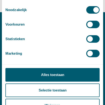
Toestemmingsselectie
Noodzakelijk
Voorkeuren
Contact
T:
+31 70 515 3000
Statistieken
E:
info@pelsrijcken.nl
Marketing
Linkedin
Spoed (Buiten kantoortijden)
Alles toestaan
T:
+31 6 20 01 08 16
E:
kortgeding@pelsrijcken.nl
Selectie toestaan
Adres