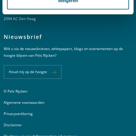
Weigeren
New Babylon
Bezuidenhoutseweg 57
2594 AC Den Haag
Nieuwsbrief
Wilt u via de nieuwsbrieven, whitepapers, blogs en evenementen op de
hoogte blijven van Pels Rijcken?
Houd mij op de hoogte
© Pels Rijcken
Juridische informatie
Algemene voorwaarden
Privacyverklaring
Disclaimer