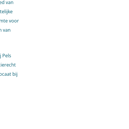
ied van
elijke
imte voor
n van
j Pels
tierecht
caat bij