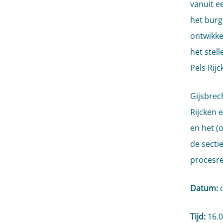
vanuit e
het burg
ontwikke
het stel
Pels Rijc
Gijsbrech
Rijcken 
en het (
de sectie
procesr
Datum:
d
Tijd:
16.0