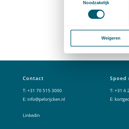
Noodzakelijk
Docent:
PO punt
Weigeren
Contact
Spoed 
T:
+31 70 515 3000
T:
+31 6 
E:
info@pelsrijcken.nl
E:
kortged
Linkedin