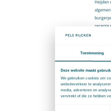
Heijden 
algemene
burgerpe
recente 
algemene
procesre
Toestemming
Irene va
Pels Rij
Deze website maakt gebruik
bestuurs
We gebruiken cookies om cont
websiteverkeer te analyseren
Datum:
D
media, adverteren en analys
verstrekt of die ze hebben v
Tijd:
16.0
Toestemmingsselectie