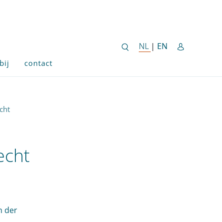
ENGLISH SITE 
NL
NEDERLANDSE SITE
|
EN
bij
contact
cht
echt
n der