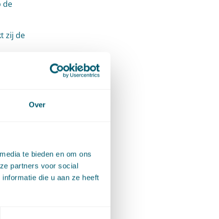
p de
 zij de
 het
Over
cht bij
 en het
 media te bieden en om ons
ze partners voor social
nformatie die u aan ze heeft