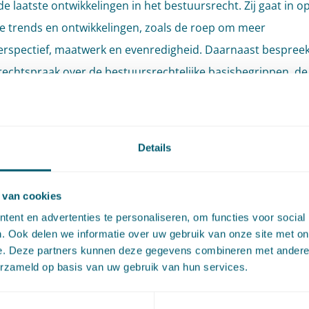
de laatste ontwikkelingen in het bestuursrecht. Zij gaat in o
 trends en ontwikkelingen, zoals de roep om meer
rspectief, maatwerk en evenredigheid. Daarnaast bespreekt
rechtspraak over de bestuursrechtelijke basisbegrippen, de
 beginselen van behoorlijk bestuur en de ontwikkelingen in
cht.
Details
n der Heijden is advocaat en partner op de sectie Bestuursre
cken en is gespecialiseerd in de Algemene wet bestuursrecht
 van cookies
procesrecht.
ent en advertenties te personaliseren, om functies voor social
. Ook delen we informatie over uw gebruik van onze site met on
onderdag 18 april 2024
e. Deze partners kunnen deze gegevens combineren met andere i
erzameld op basis van uw gebruik van hun services.
0 uur tot 18.10 uur