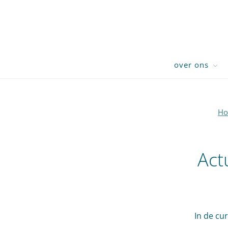
over ons
H
Act
In de cu