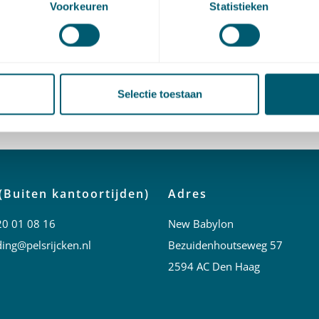
Voorkeuren
Statistieken
Irene van der Heijden
en:
2
Selectie toestaan
(Buiten kantoortijden)
Adres
20 01 08 16
New Babylon
ing@pelsrijcken.nl
Bezuidenhoutseweg 57
2594 AC Den Haag