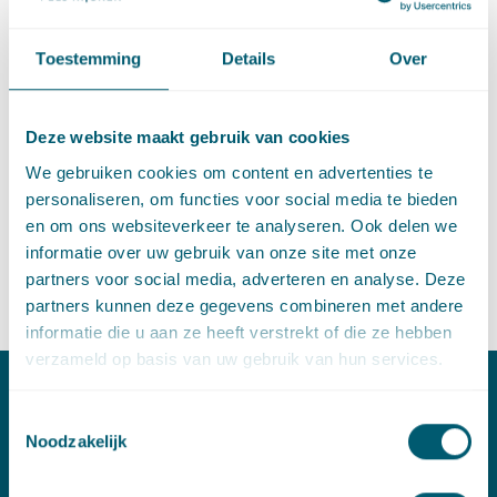
aan de Universiteit Utrecht.
Toestemming
Details
Over
Informatie
Datum: woensdag 21 april 2021
Deze website maakt gebruik van cookies
Tijd: 16.00 uur tot 18.10 uur
We gebruiken cookies om content en advertenties te
personaliseren, om functies voor social media te bieden
Docenten: Ivo Giessen
en om ons websiteverkeer te analyseren. Ook delen we
informatie over uw gebruik van onze site met onze
PO/PE-punten: 2
partners voor social media, adverteren en analyse. Deze
Aanmelden
partners kunnen deze gegevens combineren met andere
informatie die u aan ze heeft verstrekt of die ze hebben
verzameld op basis van uw gebruik van hun services.
Contact
Toestemmingsselectie
Noodzakelijk
T:
+31 70 515 3000
E:
info@pelsrijcken.nl