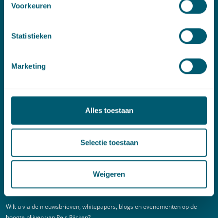
Voorkeuren
Linkedin
Statistieken
Spoed (Buiten kantoortijden)
Marketing
T:
+31 6 20 01 08 16
E:
kortgeding@pelsrijcken.nl
Alles toestaan
Adres
New Babylon
Selectie toestaan
Bezuidenhoutseweg 57
2594 AC Den Haag
Weigeren
Nieuwsbrief
Wilt u via de nieuwsbrieven, whitepapers, blogs en evenementen op de
hoogte blijven van Pels Rijcken?