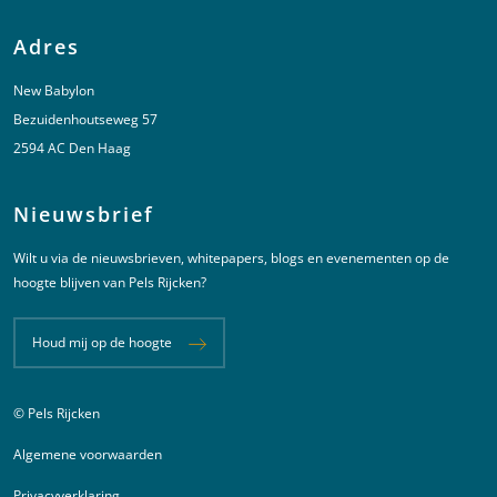
Adres
New Babylon
Bezuidenhoutseweg 57
2594 AC Den Haag
Nieuwsbrief
Wilt u via de nieuwsbrieven, whitepapers, blogs en evenementen op de
hoogte blijven van Pels Rijcken?
Houd mij op de hoogte
© Pels Rijcken
Juridische informatie
Algemene voorwaarden
Privacyverklaring