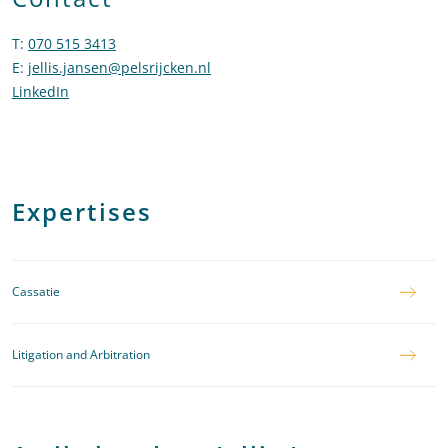
T
:
070 515 3413
Bel naar Jellis Jansen
E
:
jellis.jansen@pelsrijcken.nl
Stuur een e-mail naar Jellis Jansen
LinkedIn
Ga naar het LinkedIn profiel van Jellis Jansen
Expertises
Cassatie
Litigation and Arbitration