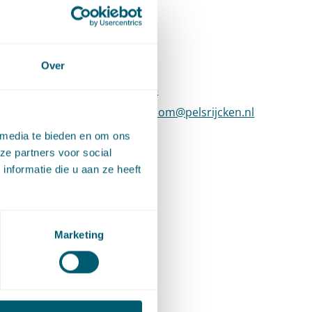
Contact
ep
Over
nde
T
:
+31 70 515 3415
Bel naar Jantine Rozenboom
E
:
jantine.rozenboom@pelsrijcken.nl
Stuur een 
r week
LinkedIn
Ga naar het LinkedIn profiel van Jant
 media te bieden en om ons
ze partners voor social
gation
nformatie die u aan ze heeft
ntie de
Marketing
alde zij
en.
 School
 bij