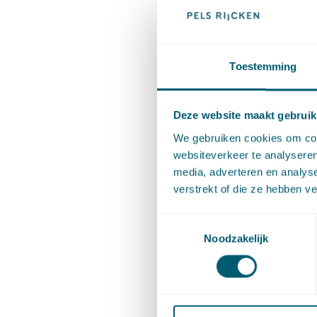
Jantine 
Ondernem
Toestemming
Litigati
civielre
Deze website maakt gebruik
(bestuur
We gebruiken cookies om cont
websiteverkeer te analyseren
werkzaam
media, adverteren en analys
van NN A
verstrekt of die ze hebben v
Jantine s
Toestemmingsselectie
Noodzakelijk
bachelor
de maste
Tijdens 
in Ithaca