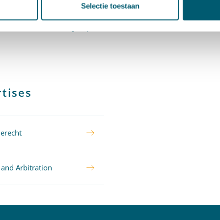
Selectie toestaan
lende advocatenkantoren. Jantine is lid van de Vereniging vo
tierecht Advocaten (JIRA).
tises
ierecht
 and Arbitration