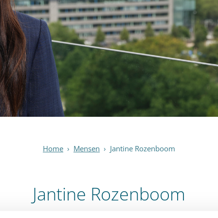
Home
›
Mensen
›
Jantine Rozenboom
Jantine Rozenboom
Advocaat