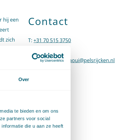
Contact
 hij een
eert
dt zich
T
:
+31 70 515 3750
Bel naar Abdessamad El Allao
E
:
n over
abdessamad.elallaoui@pelsrijcken.nl
Stuur een 
LinkedIn
Ga naar het LinkedIn profiel van Abdes
het
Over
 media te bieden en om ons
ctielid
ze partners voor social
nformatie die u aan ze heeft
ift hij
rijft.