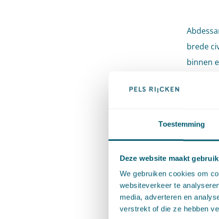
Abdessam
brede ci
binnen e
daarbij 
buitenco
uiteenlo
arbitrag
Toestemming
gebied v
governan
Deze website maakt gebruik
We gebruiken cookies om cont
Abdessam
websiteverkeer te analyseren
media, adverteren en analys
van het 
verstrekt of die ze hebben v
regelmat