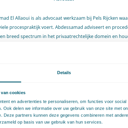
ad El Allaoui is als advocaat werkzaam bij Pels Rijcken waar
viele procespraktijk voert. Abdessamad adviseert en proced
en breed spectrum in het privaatrechtelijke domein en hou
veelal bezig met complexe en omvangrijke contractuele en
ntractuele geschillen. Hij heeft ervaring met het procedere
pende kwesties, zowel bij de overheidsrechter als in NAI-
eprocedures. Daarnaast adviseert Abdessamad cliënten op 
Details
an ondernemingsrechtelijke vraagstukken zoals corporate
ce, herstructureringen en privatiseringen.
 van cookies
ent en advertenties te personaliseren, om functies voor social
ad is lid van de Vereniging Jonge Procesadvocaten en reda
. Ook delen we informatie over uw gebruik van onze site met on
e. Deze partners kunnen deze gegevens combineren met andere i
vaktijdschrift Ondernemingsrecht Updates, voor welk tijdschr
erzameld op basis van uw gebruik van hun services.
ig publicaties bij ondernemingsrechtelijke jurisprudentie sch