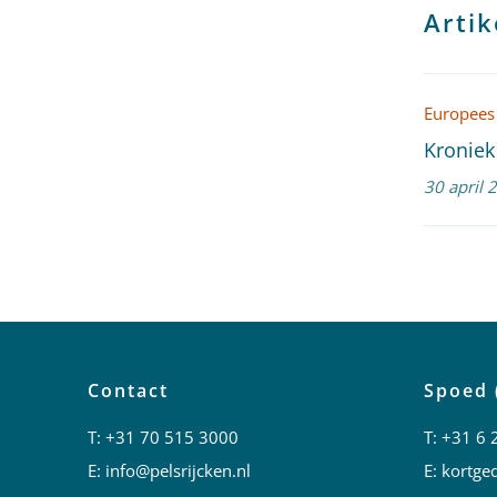
Artik
Europees
Kroniek
30 april 
Contact
Spoed 
T:
+31 70 515 3000
T:
+31 6 
E:
info@pelsrijcken.nl
E:
kortged