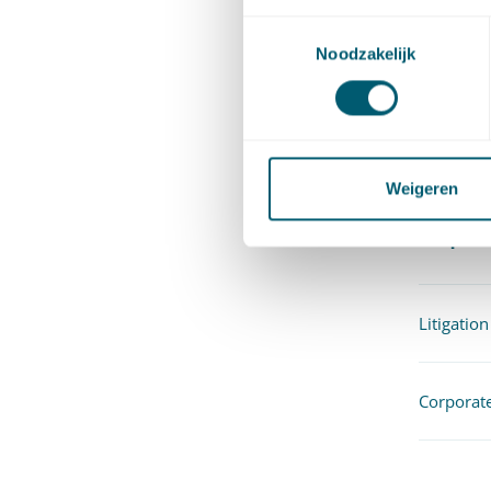
Toestemmingsselectie
Abdessam
Noodzakelijk
bachelor
Weigeren
Exper
Litigation
Corpora