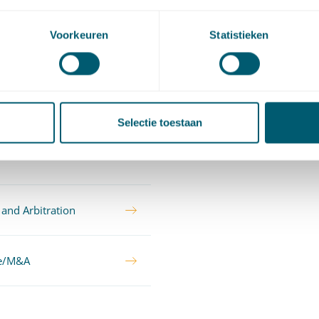
ad studeerde aan de Universiteit Leiden en rondde daar 
Voorkeuren
Statistieken
 Rechtsgeleerdheid en de master Ondernemingsrecht af.
Selectie toestaan
tises
 and Arbitration
te/M&A