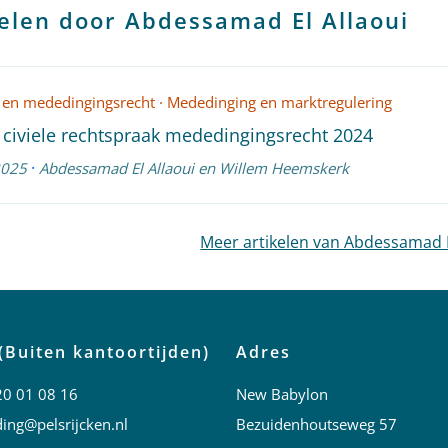
elen door Abdessamad El Allaoui
 en mededingingsrecht
·
Mededinging en marktregulering
 civiele rechtspraak mededingingsrecht 2024
·
2025
Abdessamad El Allaoui
en
Willem Heemskerk
Meer artikelen van Abdessamad E
(Buiten kantoortijden)
Adres
20 01 08 16
New Babylon
ing@pelsrijcken.nl
Bezuidenhoutseweg 57