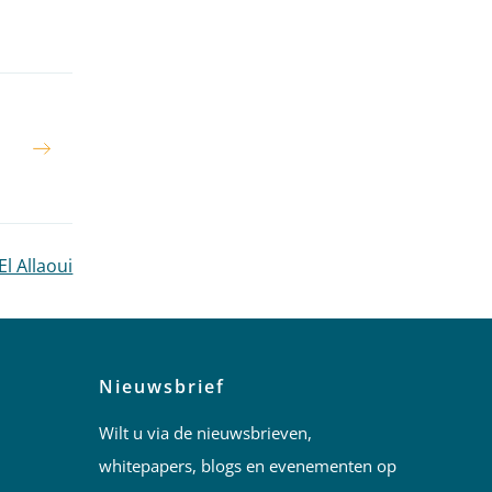
l Allaoui
Nieuwsbrief
Wilt u via de nieuwsbrieven,
whitepapers, blogs en evenementen op