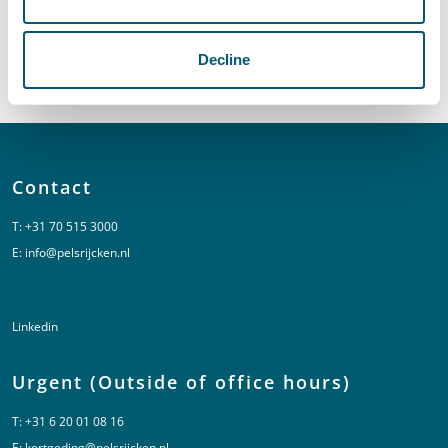
Send an email to Maarten van Rijn
maarten.vanrijn@pelsrijcken.nl
Call Maarten van Rijn
+31 70 515 3824
Decline
View the whole team
Contact
T:
+31 70 515 3000
E:
info@pelsrijcken.nl
Linkedin
Urgent (Outside of office hours)
T:
+31 6 20 01 08 16
E:
kortgeding@pelsrijcken.nl