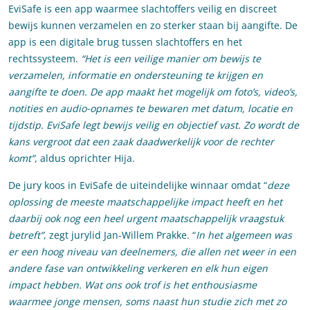
EviSafe is een app waarmee slachtoffers veilig en discreet
bewijs kunnen verzamelen en zo sterker staan bij aangifte. De
app is een digitale brug tussen slachtoffers en het
rechtssysteem.
“Het is een veilige manier om bewijs te
verzamelen, informatie en ondersteuning te krijgen en
aangifte te doen. De app maakt het mogelijk om foto’s, video’s,
notities en audio-opnames te bewaren met datum, locatie en
tijdstip. EviSafe legt bewijs veilig en objectief vast. Zo wordt de
kans vergroot dat een zaak daadwerkelijk voor de rechter
komt”
, aldus oprichter Hija.
De jury koos in EviSafe de uiteindelijke winnaar omdat “
deze
oplossing de meeste maatschappelijke impact heeft en het
daarbij ook nog een heel urgent maatschappelijk vraagstuk
betreft”
, zegt jurylid Jan-Willem Prakke. “
In het algemeen was
er een hoog niveau van deelnemers, die allen net weer in een
andere fase van ontwikkeling verkeren en elk hun eigen
impact hebben. Wat ons ook trof is het enthousiasme
waarmee jonge mensen, soms naast hun studie zich met zo