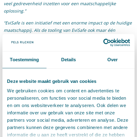
veel gedrevenheid inzetten voor een maatschappelijke
oplossing.”
“EviSafe is een initiatief met een enorme impact op de huidige
maatschappij. Als de tooling van EviSafe ook maar één
slachtoffer kan helpen, maakt dat gelijk enorme impact.
EviSafe kan hét verschil maken voor de rechtspositie van het
slachtoffer”,
zegt bestuursvoorzitter Sandra van Heukelom-
Verhage, die de prijsuitreiking verzorgde.
Toestemming
Details
Over
De toegang tot het recht (ook wel Access to Justice) is een
belangrijke voorwaarde voor het functioneren van onze
Deze website maakt gebruik van cookies
democratische rechtsstaat. Voor individuen of kleinere
We gebruiken cookies om content en advertenties te
ondernemers kan het lastig zijn om hun rechtspositie te
personaliseren, om functies voor social media te bieden
bepalen en/of juridische stappen te zetten, ondanks dat het
en om ons websiteverkeer te analyseren. Ook delen we
bestaande rechtsstelsel daar de mogelijkheid toe biedt. De
informatie over uw gebruik van onze site met onze
zogeheten toegang tot het recht is dan belemmerd. Dit is het
partners voor social media, adverteren en analyse. Deze
derde jaar op rij dat we een financiële bijdrage uit ons Access
partners kunnen deze gegevens combineren met andere
to Justice Fonds uitreiken. We willen daarmee innovatieve
informatie die u aan ze heeft verstrekt of die ze hebben