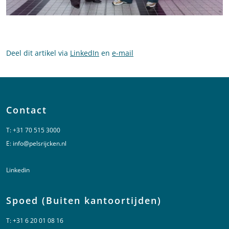
Deel dit artikel via
LinkedIn
en
e-mail
Contact
T:
+31 70 515 3000
E:
info@pelsrijcken.nl
Linkedin
Spoed (Buiten kantoortijden)
T:
+31 6 20 01 08 16