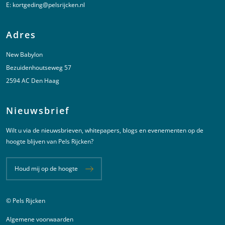
E:
kortgeding@pelsrijcken.nl
Adres
New Babylon
Bezuidenhoutseweg 57
2594 AC Den Haag
Nieuwsbrief
Wilt u via de nieuwsbrieven, whitepapers, blogs en evenementen op de
hoogte blijven van Pels Rijcken?
Houd mij op de hoogte
© Pels Rijcken
Juridische informatie
Algemene voorwaarden