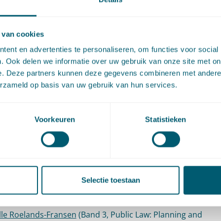
pute Resolution.
 van cookies
ijnacker Hordijk
(Band 1, Competition/European Law)
ent en advertenties te personaliseren, om functies voor social
m Heemskerk
(Band 1, Dispute Resolution)
. Ook delen we informatie over uw gebruik van onze site met on
van Wijk
(Band 1, Dispute Resolution: Supreme Court Litigat
e. Deze partners kunnen deze gegevens combineren met andere i
erzameld op basis van uw gebruik van hun services.
Brinkman
(Band 1, Energy & Natural Resources)
 Kingma
(Band 3, Intellectual Property (Chambers Global)
ud Boorsma
(Band 3, Public Law)
Voorkeuren
Statistieken
tje Bootsma (Band 2,
Public Law
en Band 3,
TMT:
ommunications
)
a van Heukelom-Verhage
(Band 3, Public Law: Planning and
Selectie toestaan
onment)
eth Schippers
(Band 1, Public Law: Planning and Environmen
lle Roelands-Fransen
(Band 3, Public Law: Planning and