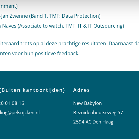
onment)
t-Jan Zwenne
(Band 1, TMT: Data Protection)
n Naves
(Associate to watch, TMT: IT & IT Outsourcing)
uiteraard trots op al deze prachtige resultaten.
Daarnaast da
ënten voor hun positieve feedback.
(Buiten kantoortijden)
Adres
20 01 08 16
New Babylon
ing@pelsrijcken.nl
Bezuidenhoutseweg 57
2594 AC Den Haag