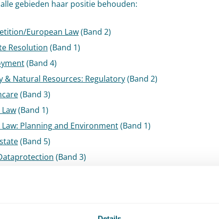
 alle gebieden haar positie behouden:
tition/European Law
(Band 2)
te Resolution
(Band 1)
oyment
(Band 4)
y & Natural Resources: Regulatory
(Band 2)
hcare
(Band 3)
c Law
(Band 1)
c Law: Planning and Environment
(Band 1)
state
(Band 5)
Dataprotection
(Band 3)
Telecommunications
(Band 2)
t zijn veel van onze advocaten ook dit jaar weer gerankt. In
er noemen wij de binnenkomst van
Wemmeke Wisman
in Ba
Details