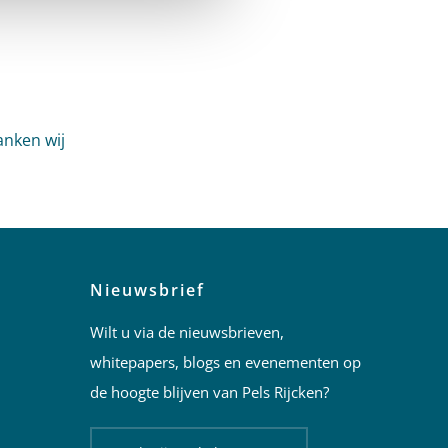
nken wij
Nieuwsbrief
Wilt u via de nieuwsbrieven,
whitepapers, blogs en evenementen op
de hoogte blijven van Pels Rijcken?