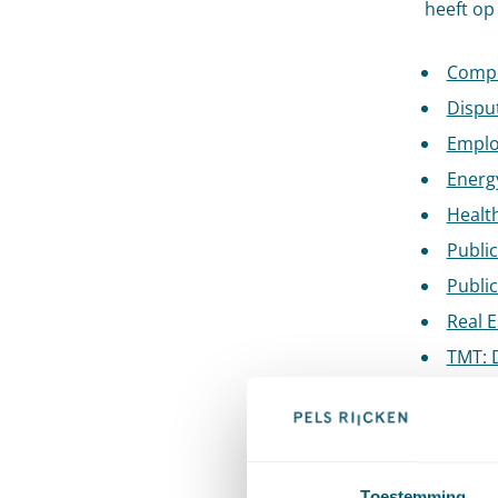
heeft op
Compe
Dispu
Empl
Energ
Healt
Publi
Publi
Real E
TMT: 
TMT: 
Daarnaas
bijzond
Toestemming