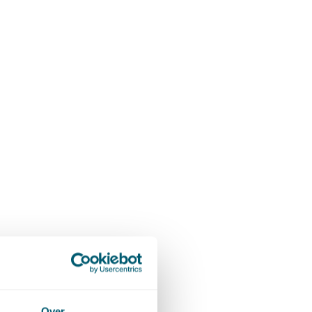
 het
nd 4
Over