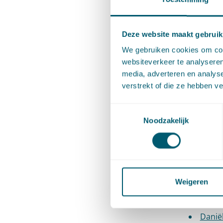
voor Dis
Deze website maakt gebruik
Erik P
We gebruiken cookies om cont
Wille
websiteverkeer te analyseren
Hans 
media, adverteren en analys
verstrekt of die ze hebben v
Iman 
Sikke
Toestemmingsselectie
Arno
Noodzakelijk
Janne
Telec
Sandr
Weigeren
Envir
Liesb
Danië