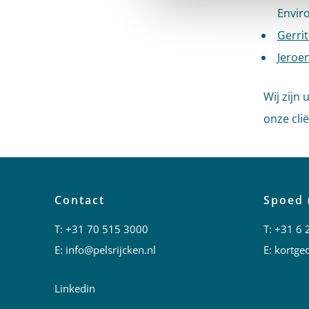
Envir
Gerri
Jeroe
Wij zijn 
onze cli
Contact
Spoed 
T:
+31 70 515 3000
T:
+31 6 
E:
info@pelsrijcken.nl
E:
kortged
Linkedin