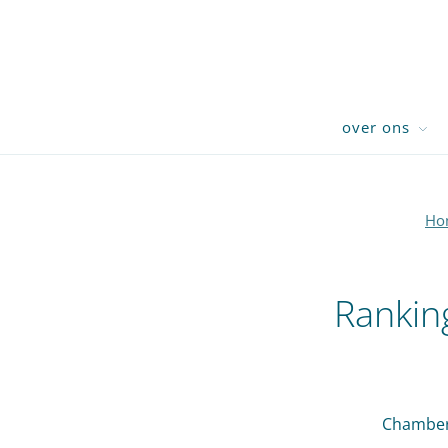
over ons
Ho
Rankin
Chamber