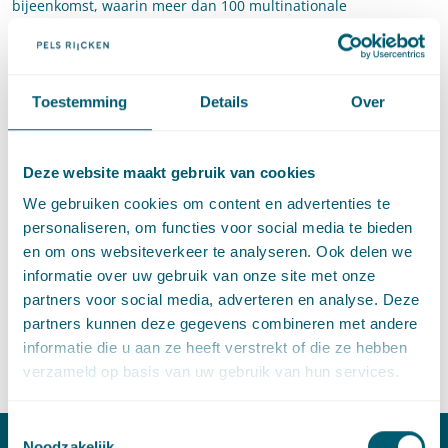
bijeenkomst, waarin meer dan 100 multinationale
ondernemingen, banken, institutionele investeerders, non-
gouvernementele organisaties en overheden, aanwezig waren,
ingegaan op de juridische kant van
living wage
en in het
bijzonder de (internationale/bindende) regulering die
Toestemming
Details
Over
bedrijven noodzaakt om een
living wage
te betalen, ook in
landen waar het minimumloon lager ligt. Omdat
living wage
Deze website maakt gebruik van cookies
een van de noodzakelijke voorwaarden is om bijvoorbeeld
uitbuiting van werknemers tegen te gaan, heeft
living wage
We gebruiken cookies om content en advertenties te
een relatie met mensenrechten en arbeidsomstandigheden en
personaliseren, om functies voor social media te bieden
daarmee ook een duidelijk verband met
human rights due
en om ons websiteverkeer te analyseren. Ook delen we
diligence
die in een aantal landen al wettelijk verplicht is of
informatie over uw gebruik van onze site met onze
gaat worden. Daarnaast heeft hij uiteengezet dat het
partners voor social media, adverteren en analyse. Deze
belangrijk is ook door middel van contractuele mechanismen
partners kunnen deze gegevens combineren met andere
een business case te ontwikkelen voor het betalen van een
informatie die u aan ze heeft verstrekt of die ze hebben
living wage
.
verzameld op basis van uw gebruik van hun services.
Toestemmingsselectie
Noodzakelijk