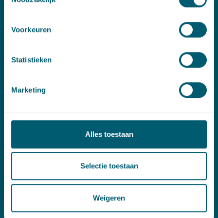
Contact
Voorkeuren
T:
+31 70 515 3000
E:
info@pelsrijcken.nl
Statistieken
Linkedin
Marketing
Spoed (Buiten kantoortijden)
T:
+31 6 20 01 08 16
E:
kortgeding@pelsrijcken.nl
Alles toestaan
Adres
Selectie toestaan
New Babylon
Bezuidenhoutseweg 57
Weigeren
2594 AC Den Haag