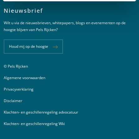
Nieuwsbrief
Wilt u via de nieuwsbrieven, whitepapers, blogs en evenementen op de
hoogte blijven van Pels Rijcken?
Houd mij op de hoogte
© Pels Rijcken
Juridische informatie
Algemene voorwaarden
Privacyverklaring
Disclaimer
Klachten- en geschillenregeling advocatuur
Klachten- en geschillenregeling Wki