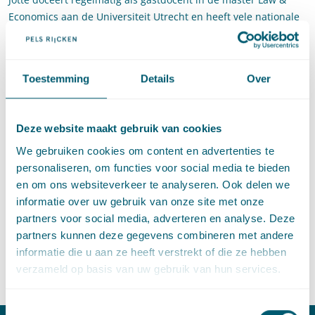
Economics aan de Universiteit Utrecht en heeft vele nationale
en internationale artikelen gepubliceerd in toonaangevende
tijdschriften en verschillende boeken, waaronder het
standaardwerk
Jones/Van der Woude EU Competition Law
Toestemming
Details
Over
Handbook
en zijn boek
Social Legitimacy in the Internal
Market
. Hij zit tevens in de redactieraad van het
toonaangevende nationale mededingingstijdschrift Markt &
Deze website maakt gebruik van cookies
Mededinging.
We gebruiken cookies om content en advertenties te
Jotte over zijn benoeming: “Ik ben erg blij met deze mooie stap
personaliseren, om functies voor social media te bieden
en kijk er naar uit om de mededingingspraktijk van Pels
en om ons websiteverkeer te analyseren. Ook delen we
Rijcken, samen met een prachtig team, verder uit te gaan
informatie over uw gebruik van onze site met onze
bouwen de komende jaren”.
partners voor social media, adverteren en analyse. Deze
partners kunnen deze gegevens combineren met andere
informatie die u aan ze heeft verstrekt of die ze hebben
verzameld op basis van uw gebruik van hun services.
Deel dit artikel via
LinkedIn
en
e-mail
Toestemmingsselectie