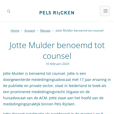
Home
›
Actueel
›
Nieuws
›
Jotte Mulder benoemd tot counsel
Jotte Mulder benoemd tot
counsel
16 februari 2024
Jotte Mulder is benoemd tot counsel. Jotte is een
doorgewinterde mededingingsadvocaat met 17 jaar ervaring in
de publieke en private sector, staat in Nederland te boek als
een prominente mededingingsrecht
litigator
en de
huisadvocaat van de ACM. Jotte staat aan het hoofd van de
mededingingspraktijk binnen Pels Rijcken.
Jotte doceert regelmatig als gastdocent in de master Law &