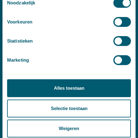
Noodzakelijk
Contact
Voorkeuren
T:
+31 70 515 3000
E:
info@pelsrijcken.nl
Statistieken
Linkedin
Marketing
Spoed (Buiten kantoortijden)
T:
+31 6 20 01 08 16
Alles toestaan
E:
kortgeding@pelsrijcken.nl
Adres
Selectie toestaan
New Babylon
Weigeren
Bezuidenhoutseweg 57
2594 AC Den Haag