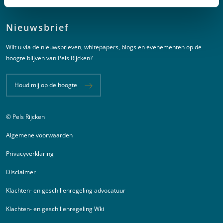
Nieuwsbrief
Wilt u via de nieuwsbrieven, whitepapers, blogs en evenementen op de
hoogte blijven van Pels Rijcken?
Houd mij op de hoogte
© Pels Rijcken
Juridische informatie
Algemene voorwaarden
Privacyverklaring
Disclaimer
Klachten- en geschillenregeling advocatuur
Klachten- en geschillenregeling Wki