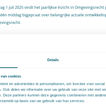
g 1 juli 2025 vindt het jaarlijkse Inzicht in Omgevingsrecht 
 één middag bijgepraat over belangrijke actuele ontwikkelin
evingsrecht.
mma
r Ontvangst
r Plenaire lezing
Details
r Deelsessies ronde I
r Pauze
 van cookies
r Deelsessies ronde II
ent en advertenties te personaliseren, om functies voor social
r Borrel
. Ook delen we informatie over uw gebruik van onze site met on
r Einde
e. Deze partners kunnen deze gegevens combineren met andere i
erzameld op basis van uw gebruik van hun services.