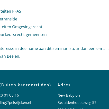
iteiten PFAS
etransitie
liteiten Omgevingsrecht
voorkeursrecht gemeenten
nteresse in deelname aan dit seminar, stuur dan een e-mail
van Beelen
.
(Buiten kantoortijden)
Adres
20 01 08 16
New Babylon
ing@pelsrijcken.nl
Bezuidenhoutseweg 57