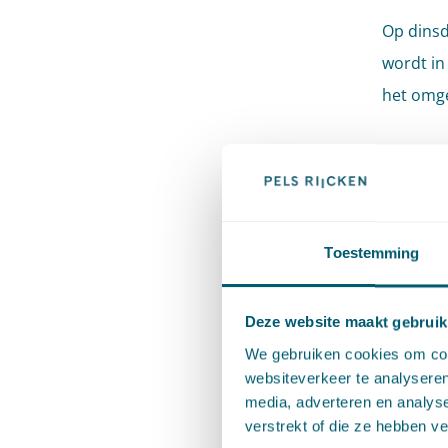
Op dinsda
wordt in
het omg
Progra
13.00 uu
13.30 uu
Toestemming
14.15 uu
15.15 uu
Deze website maakt gebruik
15.45 uu
We gebruiken cookies om cont
16.45 uu
websiteverkeer te analyseren
18.00 uu
media, adverteren en analys
verstrekt of die ze hebben v