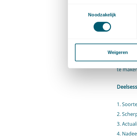
Plenaire 
Toestemmingsselectie
Noodzakelijk
De plena
partner b
de belang
voor spe
Weigeren
(omgevin
te maken
Deelsess
1. Soor
2. Scher
3. Actual
4. Nade