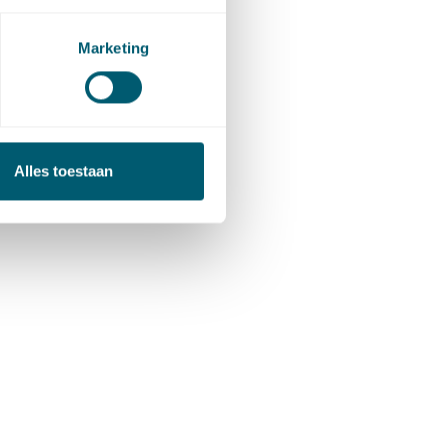
Marketing
ocaat-
u bij over
levant
oor
Alles toestaan
gstukken