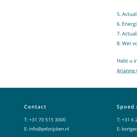
5. Actual
6. Energi
7. Actua
8. Wet 
Hebt u i
Arjanne 
Contact
Spoed 
T:
+31 70 515 3000
T:
+31 6 
E:
info@pelsrijcken.nl
E:
kortged