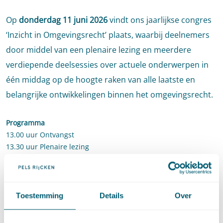
Op
donderdag 11 juni 2026
vindt ons jaarlijkse congres
‘Inzicht in Omgevingsrecht’ plaats, waarbij deelnemers
door middel van een plenaire lezing en meerdere
verdiepende deelsessies over actuele onderwerpen in
één middag op de hoogte raken van alle laatste en
belangrijke ontwikkelingen binnen het omgevingsrecht.
Programma
13.00 uur Ontvangst
13.30 uur Plenaire lezing
14.15 uur Deelsessie ronde I
15.15 uur Pauze
15.45 uur Deelsessie ronde II
16.45 uur Borrel
Toestemming
Details
Over
18.00 uur Einde