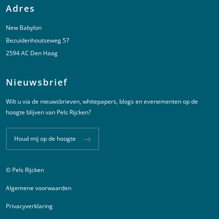
Adres
New Babylon
Bezuidenhoutseweg 57
2594 AC Den Haag
Nieuwsbrief
Wilt u via de nieuwsbrieven, whitepapers, blogs en evenementen op de
hoogte blijven van Pels Rijcken?
Houd mij op de hoogte
© Pels Rijcken
Juridische informatie
Algemene voorwaarden
Privacyverklaring