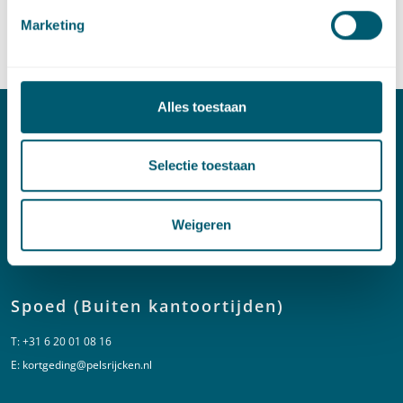
Marketing
Deel dit artikel via
LinkedIn
en
e-mail
Alles toestaan
Contact
Selectie toestaan
T:
+31 70 515 3000
E:
info@pelsrijcken.nl
Weigeren
Linkedin
Spoed (Buiten kantoortijden)
T:
+31 6 20 01 08 16
E:
kortgeding@pelsrijcken.nl