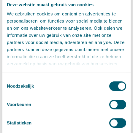
Plenaire inleiding
Deze website maakt gebruik van cookies
Het omgevingsplan: de basis voor een evenwichtige toedeling
We gebruiken cookies om content en advertenties te
van functies op decentraal én centraal niveau.
personaliseren, om functies voor social media te bieden
Deelsessies
en om ons websiteverkeer te analyseren. Ook delen we
1. Klimaatadaptatie: een taak en risico voor alle
informatie over uw gebruik van onze site met onze
bestuursorganen
partners voor social media, adverteren en analyse. Deze
2. Actualiteiten handhaving zorgplichten onder de
partners kunnen deze gegevens combineren met andere
Omgevingswet
informatie die u aan ze heeft verstrekt of die ze hebben
3. Actualiteiten waterrecht
verzameld op basis van uw gebruik van hun services.
4. Actualiteiten nadeelcompensatie
Toestemmingsselectie
5. Actualiteiten natuur
Noodzakelijk
6. Actualiteiten BOPA
7. Actualiteiten milieurecht
8. Juridische kaders voor de warmtetransitie
Voorkeuren
Meld u aan
Statistieken