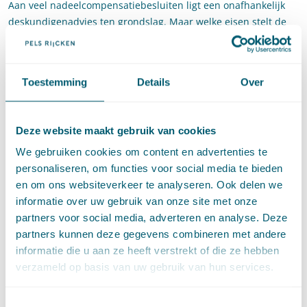
Aan veel nadeelcompensatiebesluiten ligt een onafhankelijk
deskundigenadvies ten grondslag. Maar welke eisen stelt de
rechter eigenlijk aan die onafhankelijkheid en deskundigheid?
Hoe moet het bestuursorgaan het advies toetsen en welke rol
vervult het advies vervolgens in de procedure? Sarah Deaney
Toestemming
Details
Over
en Jelmer Procee nemen u mee langs een aantal recente
uitspraken die duidelijkheid hierover geven. Ook bespreken zij
recente jurisprudentie over de peildatum en de berekening
Deze website maakt gebruik van cookies
van inkomensschade.
We gebruiken cookies om content en advertenties te
4. De planvergelijking onder de Omgevingswet
personaliseren, om functies voor social media te bieden
en om ons websiteverkeer te analyseren. Ook delen we
Met de inwerkingtreding van de Omgevingswet verandert
informatie over uw gebruik van onze site met onze
planschade niet alleen van naam (voortaan:
partners voor social media, adverteren en analyse. Deze
nadeelcompensatie), maar is ook de inhoudelijke toets
partners kunnen deze gegevens combineren met andere
gewijzigd. Matthijs Timmer en Joëla Schaeffer zullen tijdens
informatie die u aan ze heeft verstrekt of die ze hebben
deze workshop specifiek ingaan op het causaal verband en op
verzameld op basis van uw gebruik van hun services.
de (juridische of feitelijke) vergelijking die daarvoor moet
worden gemaakt. Leeft dit in uw praktijk? Neem voor deze
Toestemmingsselectie
workshop dan vooral praktijkvoorbeelden mee, zodat we er