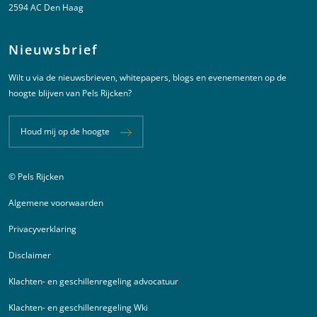
2594 AC Den Haag
Nieuwsbrief
Wilt u via de nieuwsbrieven, whitepapers, blogs en evenementen op de
hoogte blijven van Pels Rijcken?
Houd mij op de hoogte
© Pels Rijcken
Juridische informatie
Algemene voorwaarden
Privacyverklaring
Disclaimer
Klachten- en geschillenregeling advocatuur
Klachten- en geschillenregeling Wki