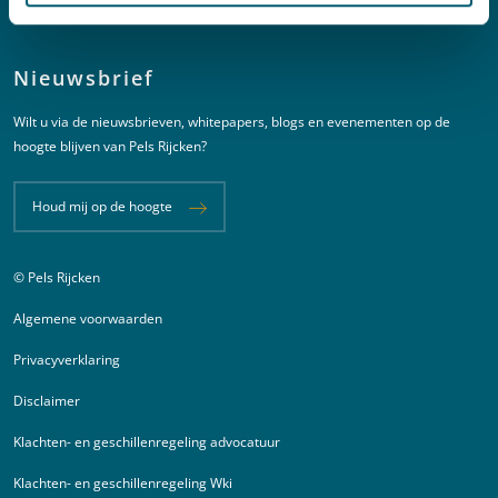
2594 AC Den Haag
Nieuwsbrief
Wilt u via de nieuwsbrieven, whitepapers, blogs en evenementen op de
hoogte blijven van Pels Rijcken?
Houd mij op de hoogte
© Pels Rijcken
Juridische informatie
Algemene voorwaarden
Privacyverklaring
Disclaimer
Klachten- en geschillenregeling advocatuur
Klachten- en geschillenregeling Wki