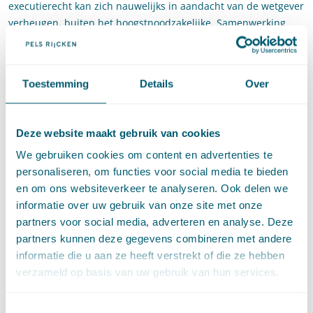
executierecht kan zich nauwelijks in aandacht van de wetgever
verheugen, buiten het hoogstnoodzakelijke. Samenwerking
met de gerechtsdeurwaarder is een must om effectief te
kunnen handelen.
Tijdens deze cursus bespreekt Jeroen Nijenhuis de
Toestemming
Details
Over
jurisprudentie van de afgelopen jaren, zowel bij de HR als
lagere instanties.
Deze website maakt gebruik van cookies
Informatie
We gebruiken cookies om content en advertenties te
Datum: dinsdag 10 oktober 2017
personaliseren, om functies voor social media te bieden
en om ons websiteverkeer te analyseren. Ook delen we
Tijd: 16.00-18.10 uur
informatie over uw gebruik van onze site met onze
partners voor social media, adverteren en analyse. Deze
Docent: Jeroen Nijenhuis
partners kunnen deze gegevens combineren met andere
PO/PE-punten: 2
informatie die u aan ze heeft verstrekt of die ze hebben
verzameld op basis van uw gebruik van hun services.
Aanmelden
Toestemmingsselectie