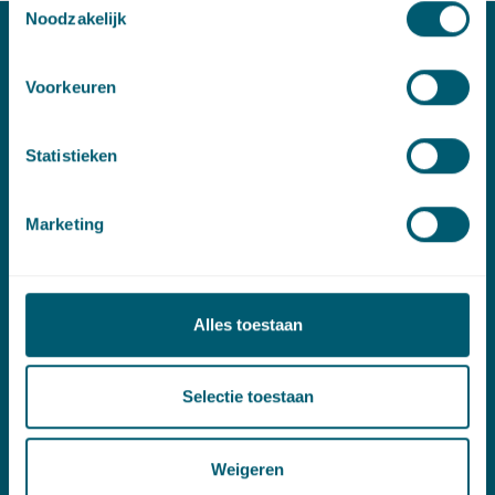
Noodzakelijk
Contact
Voorkeuren
T:
+31 70 515 3000
E:
info@pelsrijcken.nl
Statistieken
Linkedin
Marketing
Spoed (Buiten kantoortijden)
T:
+31 6 20 01 08 16
Alles toestaan
E:
kortgeding@pelsrijcken.nl
Selectie toestaan
Adres
New Babylon
Weigeren
Bezuidenhoutseweg 57