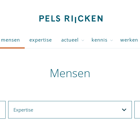
mensen
expertise
actueel
kennis
werken 
Mensen
Expertise
F
Expertise
Filteropties