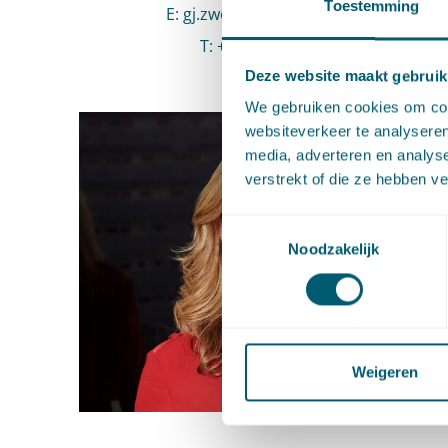
Toestemming
E
:
Stuur een e-mail naar Gerrit-Jan Z
gj.zwenne@pelsrijcken.nl
T
:
Bel naar Gerrit-Jan Zwenne
+31 70 515 3947
Deze website maakt gebruik
We gebruiken cookies om cont
websiteverkeer te analyseren
media, adverteren en analys
verstrekt of die ze hebben v
Toestemmingsselectie
Noodzakelijk
Weigeren