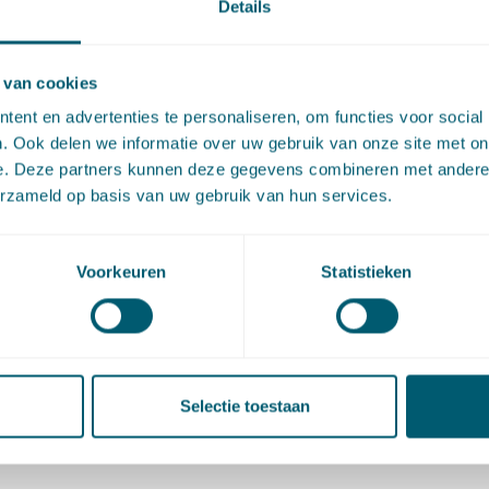
Details
wenne
E
:
Stuur een e-mail naar Jeroen Naves
jeroen.naves@pelsrijcken.nl
T
:
Bel naar Jeroen Naves
+31 70 515 3675
 van cookies
ent en advertenties te personaliseren, om functies voor social
. Ook delen we informatie over uw gebruik van onze site met on
e. Deze partners kunnen deze gegevens combineren met andere i
erzameld op basis van uw gebruik van hun services.
Voorkeuren
Statistieken
Selectie toestaan