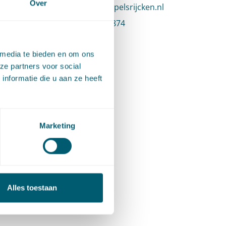
Over
E
:
Stuur een e-mail naar Marte van Graafeiland
marte.vangraafeiland@pelsrijcken.nl
T
:
Bel naar Marte van Graafeiland
+31 70 515 3874
 media te bieden en om ons
ze partners voor social
nformatie die u aan ze heeft
Marketing
Alles toestaan