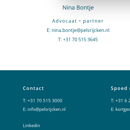
Nina Bontje
Advocaat • partner
E
:
Stuur een e-mail naar Nina Bontje
nina.bontje@pelsrijcken.nl
T
:
Bel naar Nina Bontje
+31 70 515 3645
Contact
Spoed 
T:
+31 70 515 3000
T:
+31 6 
E:
info@pelsrijcken.nl
E:
kortged
Linkedin