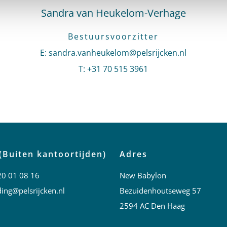
Sandra van Heukelom-Verhage
Bestuursvoorzitter
E
:
Stuur een e-mail naar Sandra van Heukelom-
sandra.vanheukelom@pelsrijcken.nl
T
:
Bel naar Sandra van Heukelom-Verh
+31 70 515 3961
(Buiten kantoortijden)
Adres
20 01 08 16
New Babylon
ing@pelsrijcken.nl
Bezuidenhoutseweg 57
2594 AC Den Haag