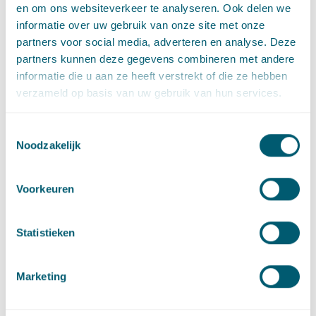
en om ons websiteverkeer te analyseren. Ook delen we
informatie over uw gebruik van onze site met onze
Luuk Sieverink
partners voor social media, adverteren en analyse. Deze
Senior advocaat
partners kunnen deze gegevens combineren met andere
E
:
Stuur een e-mail naar Luuk Sieverink
luuk.sieverink@pelsrijcken.nl
informatie die u aan ze heeft verstrekt of die ze hebben
T
:
Bel naar Luuk Sieverink
+31 70 515 3914
verzameld op basis van uw gebruik van hun services.
Toestemmingsselectie
Noodzakelijk
Voorkeuren
Statistieken
Marketing