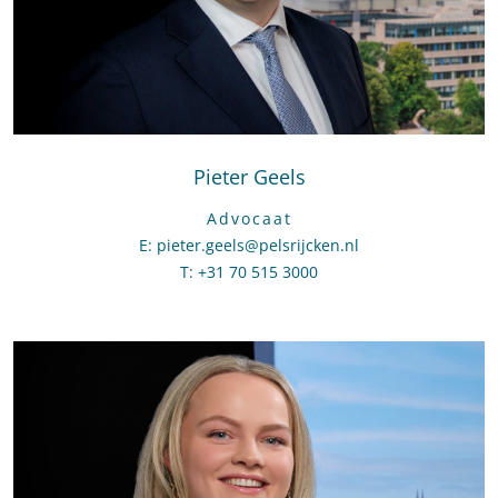
Pieter Geels
Advocaat
E
:
Stuur een e-mail naar Pieter Geels
pieter.geels@pelsrijcken.nl
T
:
Bel naar Pieter Geels
+31 70 515 3000