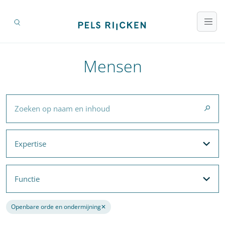
Mensen
Zoeken op naam en inhoud
Expertise
Expertise
Filteropties
Functie
Functie
Filteropties
Openbare orde en ondermijning
✕
Verwijder de filter