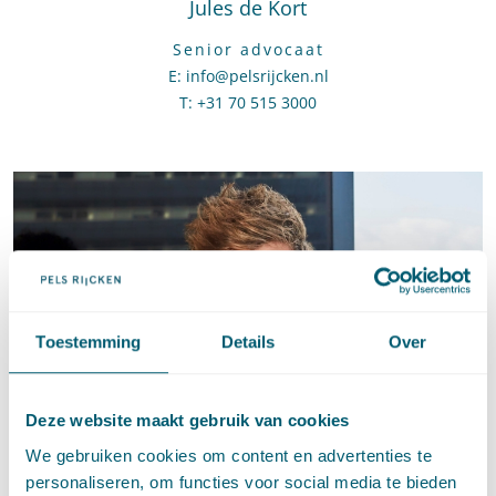
Jules de Kort
Senior advocaat
E
:
Stuur een e-mail naar Jules de Kort
info@pelsrijcken.nl
T
:
Bel naar Jules de Kort
+31 70 515 3000
Toestemming
Details
Over
Deze website maakt gebruik van cookies
We gebruiken cookies om content en advertenties te
personaliseren, om functies voor social media te bieden