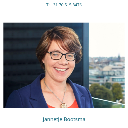
T
:
Bel naar Irene van der Heijden
+31 70 515 3476
Jannetje Bootsma