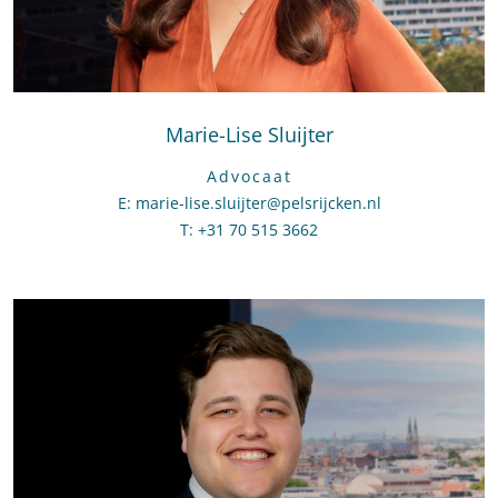
Marie-Lise Sluijter
Advocaat
E
:
Stuur een e-mail naar Marie-Lise Sluijter
marie-lise.sluijter@pelsrijcken.nl
T
:
Bel naar Marie-Lise Sluijter
+31 70 515 3662