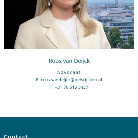
Roos van Deijck
Advocaat
E
:
Stuur een e-mail naar Roos van Deijck
roos.vandeijck@pelsrijcken.nl
T
:
Bel naar Roos van Deijck
+31 70 515 3437
Contact