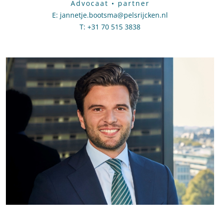
Advocaat • partner
E
:
Stuur een e-mail naar Jannetje Bootsma
jannetje.bootsma@pelsrijcken.nl
T
:
Bel naar Jannetje Bootsma
+31 70 515 3838