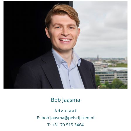
Bob Jaasma
Advocaat
E
:
Stuur een e-mail naar Bob Jaasma
bob.jaasma@pelsrijcken.nl
T
:
Bel naar Bob Jaasma
+31 70 515 3464