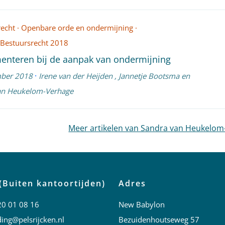
recht
·
Openbare orde en ondermijning
·
n Bestuursrecht 2018
enteren bij de aanpak van ondermijning
·
ber 2018
Irene van der Heijden
,
Jannetje Bootsma
en
an Heukelom-Verhage
Meer artikelen van Sandra van Heukelo
(Buiten kantoortijden)
Adres
20 01 08 16
New Babylon
ing@pelsrijcken.nl
Bezuidenhoutseweg 57