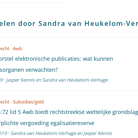
kelen door Sandra van Heukelom-Ve
recht
·
Awb
rstel elektronische publicaties: wat kunnen
sorganen verwachten?
·
19
Jasper Kennis
en
Sandra van Heukelom-Verhage
recht
·
Subsidies/geld
4:72 lid 5 Awb biedt rechtstreekse wettelijke grondsla
rplichte vergoeding egalisatiereserve
·
019
Sandra van Heukelom-Verhage
en
Jasper Kennis