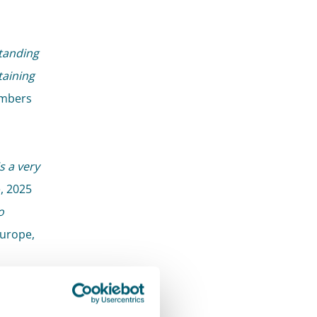
tanding
taining
mbers
s a very
, 2025
o
urope,