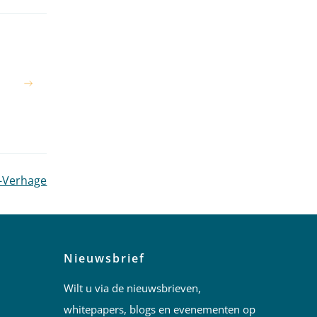
m-Verhage
Nieuwsbrief
Wilt u via de nieuwsbrieven,
whitepapers, blogs en evenementen op