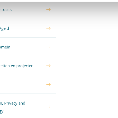
tracts
/geld
domein
wetten en projecten
n, Privacy and
gy