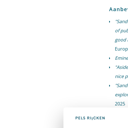
Aanbe
"Sand
of pub
good r
Europ
Eminen
"Asid
nice p
"Sand
explor
2025