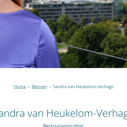
Home
›
Mensen
›
Sandra van Heukelom-Verhage
andra van Heukelom-Verha
Bestuursvoorzitter