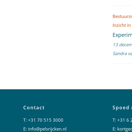
Bestuurs
Inzicht i
Experim
13 decem
Sandra v
Contact
Spoed 
T:
+31 70 515 3000
T:
+31 6 
E:
info@pelsrijcken.nl
E:
kortged