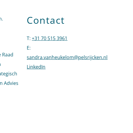
Contact
n.
T
:
+31 70 515 3961
Bel naar Sandra van Heukel
E
:
e Raad
sandra.vanheukelom@pelsrijcken.nl
Stuur een 
n
LinkedIn
Ga naar het LinkedIn profiel van San
ategisch
an Advies