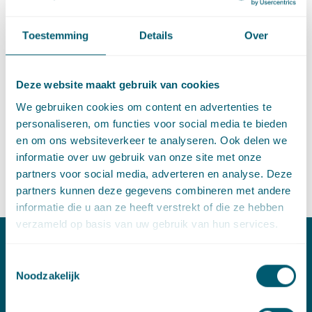
Toestemming
Details
Over
Expertise
Expertise
Filteropties
Met filters voor
Expertise
en
Thema's
Deze website maakt gebruik van cookies
Type content
We gebruiken cookies om content en advertenties te
Type content
Filteropties
personaliseren, om functies voor social media te bieden
en om ons websiteverkeer te analyseren. Ook delen we
huisverbod
✕
Verwijder de filter
informatie over uw gebruik van onze site met onze
partners voor social media, adverteren en analyse. Deze
Geen zoekresultaten gevonden.
partners kunnen deze gegevens combineren met andere
informatie die u aan ze heeft verstrekt of die ze hebben
verzameld op basis van uw gebruik van hun services.
Contact
Toestemmingsselectie
Noodzakelijk
T:
+31 70 515 3000
E:
info@pelsrijcken.nl