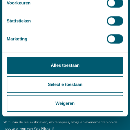
Voorkeuren
Linkedin
Statistieken
Spoed (Buiten kantoortijden)
Marketing
T:
+31 6 20 01 08 16
E:
kortgeding@pelsrijcken.nl
Alles toestaan
Adres
New Babylon
Selectie toestaan
Bezuidenhoutseweg 57
2594 AC Den Haag
Weigeren
Nieuwsbrief
Wilt u via de nieuwsbrieven, whitepapers, blogs en evenementen op de
hoogte blijven van Pels Rijcken?