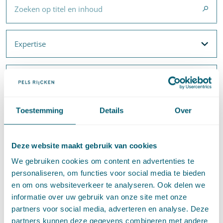
Expertise
Expertise
Filteropties
Met filters voor
Expertise
en
Thema's
Type content
Type content
Filteropties
Max Vetzo
✕
Toestemming
Details
Over
Verwijder de filter
Meest recent
Deze website maakt gebruik van cookies
We gebruiken cookies om content en advertenties te
Bestuursrecht
·
Awb
personaliseren, om functies voor social media te bieden
Verschenen in JBplus: Constitutionele leemtes in
en om ons websiteverkeer te analyseren. Ook delen we
het bestuursprocesrecht. Naar procesrecht voor
informatie over uw gebruik van onze site met onze
partners voor social media, adverteren en analyse. Deze
de verhouding rechter-wetgever
partners kunnen deze gegevens combineren met andere